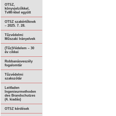
OTSZ,
könyvjelzőkkel,
TvMI-kkel együtt
OTSZ szakértőknek
– 2025. 7. 28.
Tűzvédelmi
Műszaki Irányelvek
(Tűz)Védelem – 30
év cikkei
Robbanásveszély
fogalomtár
Tűzvédelmi
szakszótár
Leitfaden
Ingenieurmethoden
des Brandschutzes
(4. kiadás)
OTSZ kérdések