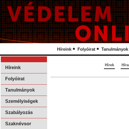
Híreink
Folyóirat
Tanulmányok
Hírek
Hír
Híreink
Folyóirat
Tanulmányok
Személyiségek
Szabályozás
Szaknévsor