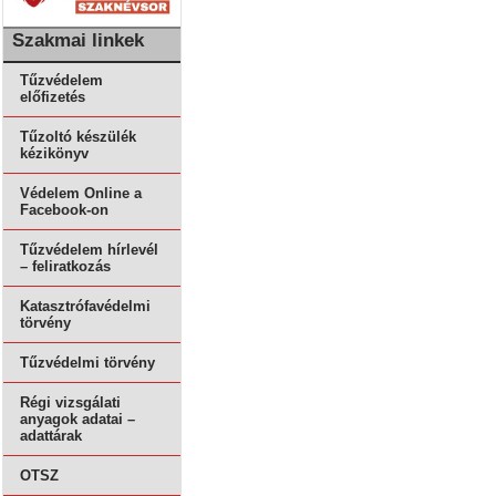
Szakmai linkek
Tűzvédelem
előfizetés
Tűzoltó készülék
kézikönyv
Védelem Online a
Facebook-on
Tűzvédelem hírlevél
– feliratkozás
Katasztrófavédelmi
törvény
Tűzvédelmi törvény
Régi vizsgálati
anyagok adatai –
adattárak
OTSZ