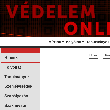
Híreink
Folyóirat
Tanulmányok
Hírek
Hír
Híreink
Folyóirat
Tanulmányok
Személyiségek
Szabályozás
Szaknévsor