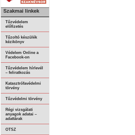
Szakmai linkek
Tűzvédelem
előfizetés
Tűzoltó készülék
kézikönyv
Védelem Online a
Facebook-on
Tűzvédelem hírlevél
– feliratkozás
Katasztrófavédelmi
törvény
Tűzvédelmi törvény
Régi vizsgálati
anyagok adatai –
adattárak
OTSZ