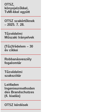
OTSZ,
könyvjelzőkkel,
TvMI-kkel együtt
OTSZ szakértőknek
– 2025. 7. 28.
Tűzvédelmi
Műszaki Irányelvek
(Tűz)Védelem – 30
év cikkei
Robbanásveszély
fogalomtár
Tűzvédelmi
szakszótár
Leitfaden
Ingenieurmethoden
des Brandschutzes
(4. kiadás)
OTSZ kérdések