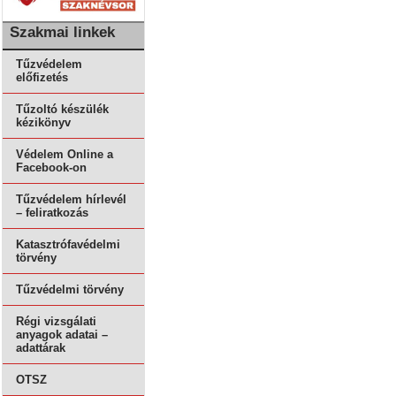
Szakmai linkek
Tűzvédelem
előfizetés
Tűzoltó készülék
kézikönyv
Védelem Online a
Facebook-on
Tűzvédelem hírlevél
– feliratkozás
Katasztrófavédelmi
törvény
Tűzvédelmi törvény
Régi vizsgálati
anyagok adatai –
adattárak
OTSZ