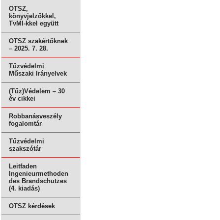
OTSZ,
könyvjelzőkkel,
TvMI-kkel együtt
OTSZ szakértőknek
– 2025. 7. 28.
Tűzvédelmi
Műszaki Irányelvek
(Tűz)Védelem – 30
év cikkei
Robbanásveszély
fogalomtár
Tűzvédelmi
szakszótár
Leitfaden
Ingenieurmethoden
des Brandschutzes
(4. kiadás)
OTSZ kérdések