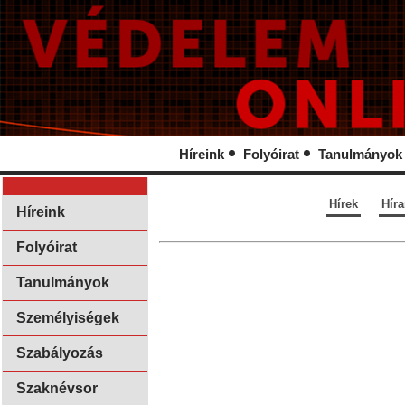
Híreink
Folyóirat
Tanulmányok
Hírek
Hír
Híreink
Folyóirat
Tanulmányok
Személyiségek
Szabályozás
Szaknévsor