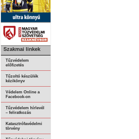
Szakmai linkek
Tűzvédelem
előfizetés
Tűzoltó készülék
kézikönyv
Védelem Online a
Facebook-on
Tűzvédelem hírlevél
– feliratkozás
Katasztrófavédelmi
törvény