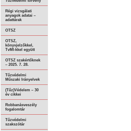
Tűzvédelmi törvény
Régi vizsgálati
anyagok adatai –
adattárak
OTSZ
OTSZ,
könyvjelzőkkel,
TvMI-kkel együtt
OTSZ szakértőknek
– 2025. 7. 28.
Tűzvédelmi
Műszaki Irányelvek
(Tűz)Védelem – 30
év cikkei
Robbanásveszély
fogalomtár
Tűzvédelmi
szakszótár