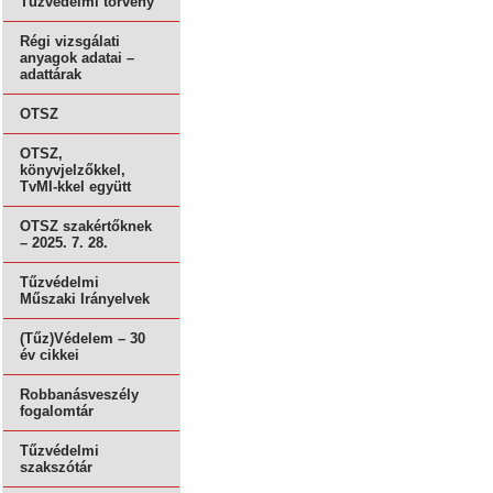
Tűzvédelmi törvény
Régi vizsgálati
anyagok adatai –
adattárak
OTSZ
OTSZ,
könyvjelzőkkel,
TvMI-kkel együtt
OTSZ szakértőknek
– 2025. 7. 28.
Tűzvédelmi
Műszaki Irányelvek
(Tűz)Védelem – 30
év cikkei
Robbanásveszély
fogalomtár
Tűzvédelmi
szakszótár