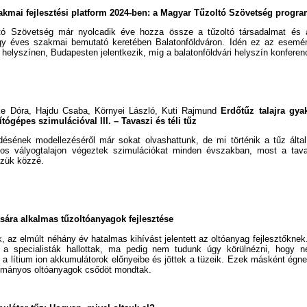
akmai fejlesztési platform 2024-ben: a Magyar Tűzoltó Szövetség progra
ó Szövetség már nyolcadik éve hozza össze a tűzoltó társadalmat és a 
gy éves szakmai bemutató keretében Balatonföldváron. Idén ez az esemény
j helyszínen, Budapesten jelentkezik, míg a balatonföldvári helyszín konferen
ke Dóra, Hajdu Csaba, Környei László, Kuti Rajmund
Erdőtűz talajra gya
tógépes szimulációval III. – Tavaszi és téli tűz
désének modellezéséről már sokat olvashattunk, de mi történik a tűz által 
os vályogtalajon végeztek szimulációkat minden évszakban, most a tava
szük közzé.
ására alkalmas tűzoltóanyagok fejlesztése
 az elmúlt néhány év hatalmas kihívást jelentett az oltóanyag fejlesztőknek.
k a specialisták hallottak, ma pedig nem tudunk úgy körülnézni, hogy n
 a lítium ion akkumulátorok előnyeibe és jöttek a tüzeik. Ezek másként ég
yományos oltóanyagok csődöt mondtak.