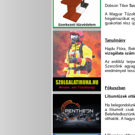
Dobson Tibor
Sz
A Magyar Tűzolt
forgalmazókat e
gyakorlati rész ú
Tanulmány
Hajdu Flóra, Be
vizsgálata számí
Az erdőtőz terje
Szerzőink agyag
eredményeit tes
Fókuszban
Lítiumtüzek olt
Ha belegondolunk,
a lítiumról csa
Belefeledkeztünk
olthatók. A hag