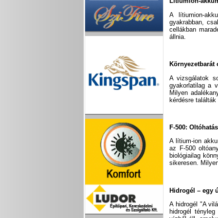
Lítiumion-akkum
A lítiumion-akk
gyakrabban, csa
cellákban maradé
állnia.
Környezetbarát
A vizsgálatok s
gyakorlatilag a
Milyen adalékan
kérdésre találták
F-500: Oltóhatá
A lítium-ion akk
az F-500 oltóany
biológiailag kön
sikeresen. Mily
Hidrogél – egy 
A hidrogél "A vil
hidrogél tényle