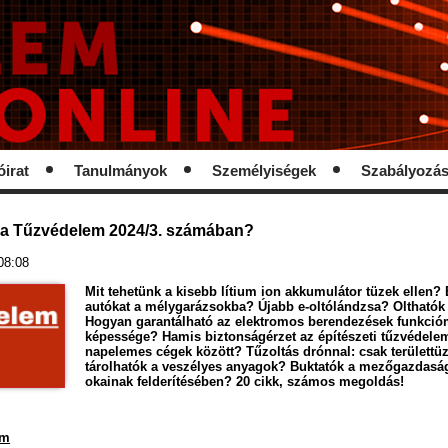
óirat
Tanulmányok
Személyiségek
Szabályozá
 a Tűzvédelem 2024/3. számában?
08:08
Mit tehetünk a kisebb lítium ion akkumulátor tüzek ellen?
autókat a mélygarázsokba? Újabb e-oltólándzsa? Olthatók
Hogyan garantálható az elektromos berendezések funkció
képessége? Hamis biztonságérzet az építészeti tűzvédele
napelemes cégek között? Tűzoltás drónnal: csak területt
tárolhatók a veszélyes anyagok? Buktatók a mezőgazdasá
okainak felderítésében? 20 cikk, számos megoldás!
am