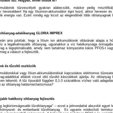
ulátor tűz: Hogyan, mivel oltsuk el?
umulátorok tűzveszélyét gyakran alábecsülik, máskor pedig misztifik
k hevesebben! Ha egy lítiumion-akkumulátor égni kezd, akkor hevesen és
k energia van. Ezért mindig egy kicsit az elegendőnél több oltóanyagnak k
 oltóanyag-adalékanyag GLORIA IMPREX
orán arra jutottak, hogy a lítium ion akkumulátorok oltásának alapja a h
 víz a legalkalmasabb oltóanyag, ugyanakkor a víz hatékonysága önmagá
yag a legoptimálisabb, amely nem tartalmaz környezetre káros PFOS-t va
 meg a választ a fejlesztők.
sok és tűzoltó eszközök
umulátorokkal vagy lítium-akkumulátorokkal kapcsolatos elektromos tűzeset
ag-adalékkal ellátott vízzel oltó tűzoltó készülékeit ajánlja. Az oltóanyag
nyen lebomló. A tűz típusától függően 0,1-3 százalékos vízhez való adagol
en az oltóanyag hatásmechanizmusa?
újabb hatékony oltóanyag fejlesztés
ág legbiztonságosabb tűzoltóanyaga" – ezzel a jelmondattal abszolút egyet le
g környezet- és emberbarát tűzoltóanyag. Ez ugyanis módosított termés