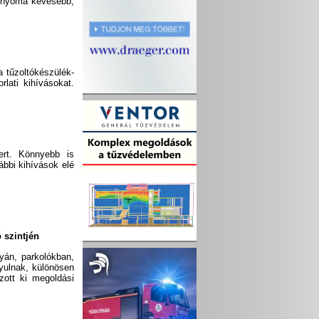
ábnyoma kevesebb,
 tűzoltókészülék-
rlati kihívásokat.
ert. Könnyebb is
ábbi kihívások elé
 szintjén
yán, parkolókban,
nyulnak, különösen
zott ki megoldási