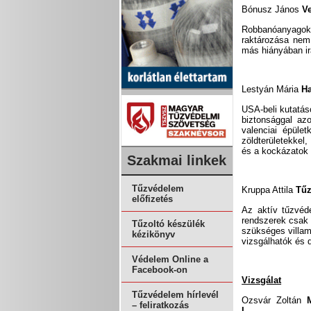
Bónusz János
V
Robbanóanyagok,
raktározása nem
más hiányában ir
Lestyán Mária
Ha
USA-beli kutatás
biztonsággal az
valenciai épüle
zöldterületekkel
és a kockázatok i
Szakmai linkek
Tűzvédelem
Kruppa Attila
Tűz
előfizetés
Az aktív tűzvéd
rendszerek csak
Tűzoltó készülék
szükséges villam
kézikönyv
vizsgálhatók és
Védelem Online a
Facebook-on
Vizsgálat
Tűzvédelem hírlevél
Ozsvár Zoltán
– feliratkozás
I