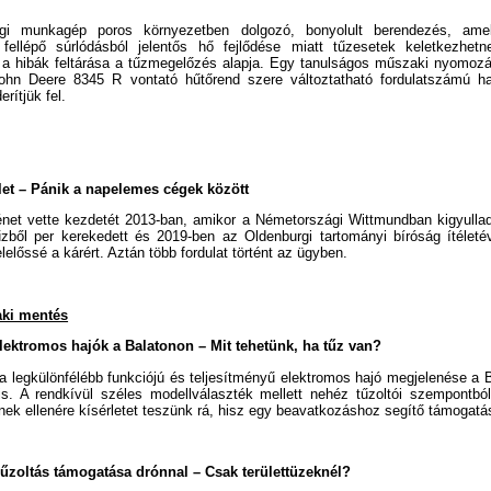
i munkagép poros környezetben dolgozó, bonyolult berendezés, ame
ellépő súrlódásból jelentős hő fejlődése miatt tűzesetek keletkezhetn
a hibák feltárása a tűzmegelőzés alapja. Egy tanulságos műszaki nyomozá
hn Deere 8345 R vontató hűtőrend szere változtatható fordulatszámú h
rítjük fel.
élet – Pánik a napelemes cégek között
net vette kezdetét 2013-ban, amikor a Németországi Wittmundban kigyulladt
tűzből per kerekedett és 2019-ben az Oldenburgi tartományi bíróság ítélet
felelőssé a kárért. Aztán több fordulat történt az ügyben.
aki mentés
ektromos hajók a Balatonon – Mit tehetünk, ha tűz van?
a legkülönfélébb funkciójú és teljesítményű elektromos hajó megjelenése a
 is. A rendkívül széles modellválaszték mellett nehéz tűzoltói szempontbó
nnek ellenére kísérletet teszünk rá, hisz egy beavatkozáshoz segítő támogatá
űzoltás támogatása drónnal – Csak területtüzeknél?