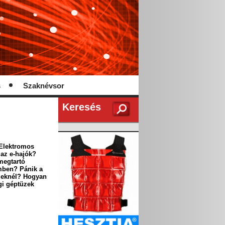
s
Szaknévsor
Keresés
 Elektromos
 az e-hajók?
megtartó
mben? Pánik a
üzeknél? Hogyan
gi géptüzek