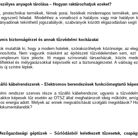
eszélyes anyagok tárolása – Hogyan raktározhatjuk ezeket?
 pirotechnikai termékek, fémek porai, festékek mindennapos termékek, am
 egyszerű feladat. Mindehhez a vonatkozó a hatályos vagy már hatályon kí
ányadónak tekinthető jogszabályok, szabványok közötti eligazodásban segít
mis biztonságérzet és annak tűzvédelmi kockázatai
ok mutatták ki, hogy a modern hotelek, szórakozóhelyek közönsége, az eleg
onosította. Nem vagyunk másként az építészeti tűzvédelemben sem, ezt 
tkomplexum tüze jelezte. Itt magas színvonalú társasházak, közös mede
, liftekkel és mélygarázsokkal képviselik ezt a biztonságérzetet. A valóság
s új szintre léptek.
álló kábelrendszerek – Elektromos berendezések funkciómegtartó képe
elmi rendszer szerves része a tűzálló kábelrendszer, ugyanis a tűzvédelm
 akkor képesek tűz esetén az OTSZ által meghatározott ideig működni, am
os energia adott. Melyek az ennek megvalósítását szolgáló megoldások? Hog
 dokumentálandók?
Mezőgazdasági géptüzek
– Súrlódásból keletkezett tűzesetek, csapágy
.