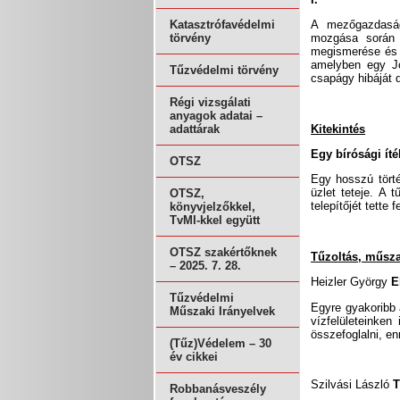
A mezőgazdaság
Katasztrófavédelmi
mozgása során f
törvény
megismerése és 
amelyben egy Jo
Tűzvédelmi törvény
csapágy hibáját de
Régi vizsgálati
anyagok adatai –
Kitekintés
adattárak
Egy bírósági ít
OTSZ
Egy hosszú törté
üzlet teteje. A 
OTSZ,
telepítőjét tette 
könyvjelzőkkel,
TvMI-kkel együtt
OTSZ szakértőknek
Tűzoltás, műsz
– 2025. 7. 28.
Heizler György
El
Tűzvédelmi
Egyre gyakoribb 
Műszaki Irányelvek
vízfelületeinken
összefoglalni, e
(Tűz)Védelem – 30
év cikkei
Szilvási László
T
Robbanásveszély