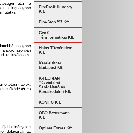
hetőségei után a
FirePro® Hungary
Most a legnagyobb
Kft.
bemutatva.
Fire-Stop ’97 Kft.
GeoX
Térinformatikai Kft.
tlanabbá, nagyobb
Halas Tűzvédelem
z alapok azonban
Kft.
djuk kiválogatni.
Kamleithner
Budapest Kft.
K-FLÓRIÁN
Tűzvédelmi
emeltetési naplók.
Szolgáltató és
nnek működését és
Kereskedelmi Kft.
KONIFO Kft.
OBO Bettermann
Kft.
 újabb igényeket
Optima Forma Kft.
rei dolgoznak az