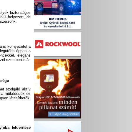
elyek biztonságos
vül helyezett, de
 szerzőnk.
áns környezetet a
legutóbb éppen a
ncékkel, elegáns
 ezzel szemben más
ssége
et szolgáló aktív
íg a működésükhöz
yan létesíthetők,
hiba felderítése