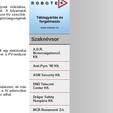
lynek működése,
ek. A folyamatok
sra hív szerzőnk,
ajtóműegységének
Szaknévsor
A.D.R.
 egy elektronikai
Biztonságelemző
ével a PV-rendszer
Kft.
Anti-Pyro ’90 Kft.
ASM Security Kft.
DND Telecom
 Balatonon, de más
Center Kft.
l a fő jellemzőket
st adhat.
Dräger Safety
Hungária Kft.
MCR Dunamenti Zrt.