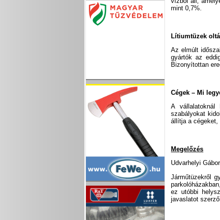
vízből áll, ame
mint 0,7%.
Lítiumtüzek olt
Az elmúlt idősza
gyártók az eddig
Bizonyítottan er
Cégek – Mi legy
A vállalatoknál
szabályokat kidol
állítja a cégeket
Megelőzés
Udvarhelyi Gábo
Járműtüzekről g
parkolóházakban,
ez utóbbi helys
javaslatot szerző