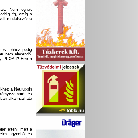
álják. Nem égnek
 addig ég, amíg a
ell rendelkezésre
űtés, ehhez pedig
ban nem elegendő.
gy PFOA-t? Erre a
ekhez a Neuruppin
 környezetbarát és
ásban alkalmazható
het érteni, mert a
zetes agyagból és