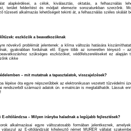
at alapkérdései, a célok, kiválasztás, oktatás, a felhasználás le
ást, terület felderítést és módjait elemezte sorozatunkban szerzőnk. 
ző tűzeseti alkalmazás lehetőségeit tekinti át, a felhasználás széles skáláit 
dőtüzek: eszközök a beavatkozóknak
yre növekvő problémát jelentenek: a klíma változás hatására kiszámíthata
álnak, gyakrabban fordulnak elő. Egyre több az ismeretlen tényező – a
beavatkozáshoz szükséges eszközöket, védőfelszereléseket ez alapján tu
zőnk cikke
védelemben – mit mutatnak a tapasztalatok, visszajelzések?
ba lépése óta egyre népszerűbbek az elektronikusan vezetett tűzvédelmi üz
kai rendszerből származó adatok ún. e-matricán is megtalálhatók. Lássuk e
!
ló
E-oltólándzsa – Milyen irányba haladnak a legújabb fejlesztések?
rok alkalmazásai egyre változatosabb formában jelentkeznek, amelyek
 válaszul az E-oltólándzsát kifejlesztő német MURER vállalat szakembe