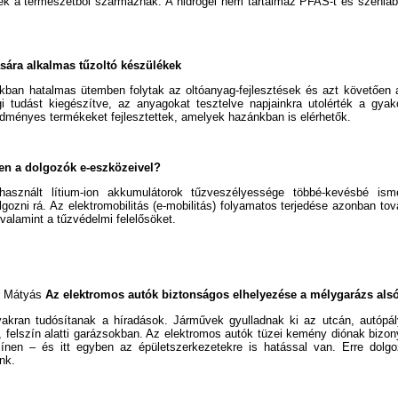
lyek a természetből származnak. A hidrogél nem tartalmaz PFAS-t és szénl
ására alkalmas tűzoltó készülékek
kban hatalmas ütemben folytak az oltóanyag-fejlesztések és azt követően a
i tudást kiegészítve, az anyagokat tesztelve napjainkra utolérték a gyako
edményes termékeket fejlesztettek, amelyek hazánkban is elérhetők.
en a dolgozók e-eszközeivel?
 használt lítium-ion akkumulátorok tűzveszélyessége többé-kevésbé ism
gozni rá. Az elektromobilitás (e-mobilitás) folyamatos terjedése azonban tov
, valamint a tűzvédelmi felelősöket.
r Mátyás
Az elektromos autók biztonságos elhelyezése a mélygarázs alsó
yakran tudósítanak a híradások. Járművek gyulladnak ki az utcán, autópál
 felszín alatti garázsokban. Az elektromos autók tüzei kemény diónak bizo
zínen – és itt egyben az épületszerkezetekre is hatással van. Erre dolgo
nk.