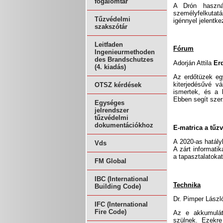
fogalomtár
A Drón használ
személyfelkutat
Tűzvédelmi
igénnyel jelentke
szakszótár
Leitfaden
Fórum
Ingenieurmethoden
des Brandschutzes
Adorján Attila
Er
(4. kiadás)
Az erdőtüzek eg
kiterjedésűvé v
OTSZ kérdések
ismertek, és a 
Ebben segít szer
Egységes
jelrendszer
tűzvédelmi
dokumentációkhoz
E-matrica a tűz
A 2020-as hatály
Vds
A zárt informati
a tapasztalatokat
FM Global
IBC (International
Technika
Building Code)
Dr. Pimper Lász
IFC (International
Fire Code)
Az e akkumuláto
szülnek. Ezekre