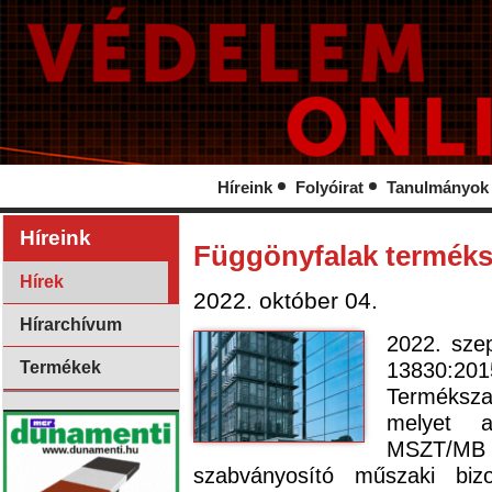
Híreink
Folyóirat
Tanulmányok
Híreink
Függönyfalak termék
Hírek
2022. október 04.
Hírarchívum
2022. sze
13830:2
Termékek
Terméksz
melyet a
MSZT/M
szabványosító műszaki bizo