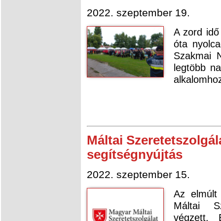
2022. szeptember 19.
A zord idő
óta nyolc
Szakmai N
legtöbb n
alkalomhoz
Máltai Szeretetszolgál
segítségnyújtás
2022. szeptember 15.
Az elmúlt
Máltai S
végzett.