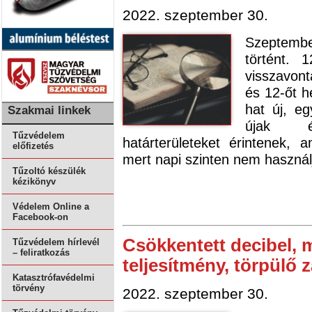
2022. szeptember 30.
Szeptemb
történt. 
visszavont
és 12-őt h
hat új, e
Szakmai linkek
újak é
Tűzvédelem
határterületeket érintenek, 
előfizetés
mert napi szinten nem használ
Tűzoltó készülék
kézikönyv
Védelem Online a
Facebook-on
Csökkentett decibel, 
Tűzvédelem hírlevél
– feliratkozás
teljesítmény, törpülő 
Katasztrófavédelmi
törvény
2022. szeptember 30.