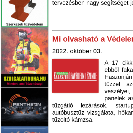
tervezésben nagy segítséget je
Mi olvasható a Védel
2022. október 03.
A 17 cik
ebből fak
Haszonjár
tűzzel sz
veszélyei,
panelek az
tűzgátló lezárások, start
autóbusztűz vizsgálata, hőka
tűzoltó kámzsa.