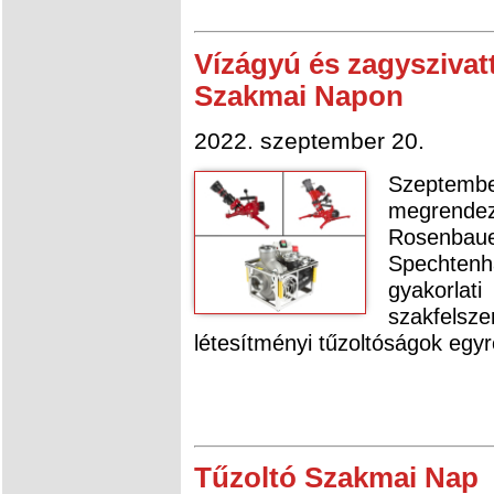
Vízágyú és zagyszivat
Szakmai Napon
2022. szeptember 20.
Szeptem
megrendez
Rosenbau
Spechten
gyakorlat
szakfel
létesítményi tűzoltóságok egy
Tűzoltó Szakmai Nap