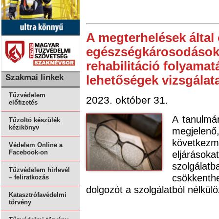
A megterhelések által
egészségkárosodások 
rehabilitáció folyamat
Szakmai linkek
lehetőségek vizsgálat
Tűzvédelem
2023. október 31.
előfizetés
A tanulmán
Tűzoltó készülék
kézikönyv
megjelenő
következ
Védelem Online a
Facebook-on
eljárások
szolgála
Tűzvédelem hírlevél
csökkenthe
– feliratkozás
dolgozót a szolgálatból nélkülöz
Katasztrófavédelmi
törvény