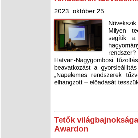
2023. október 25.
Növekszi
Milyen te
segítik 
hagyomány
rendszer?
Hatvan-Nagygombosi tűzoltási
beavatkozást a gyorsleállítá
„Napelemes rendszerek tűzv
elhangzott – előadását tesszü
Tetők világbajnoksága
Awardon