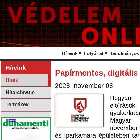
Híreink
Folyóirat
Tanulmányok
Híreink
Papírmentes, digitális
Hírek
2023. november 08.
Hírarchívum
Hogyan k
előírások
Termékek
gyakorlat
Magyar 
november 
és Iparkamara épületében ta