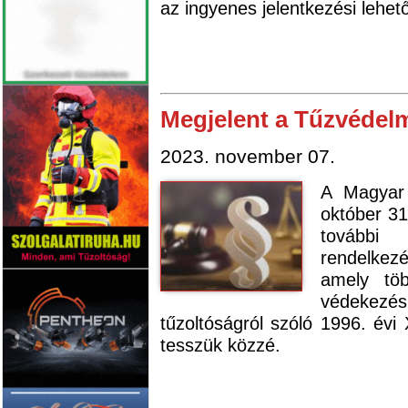
az ingyenes jelentkezési lehet
Megjelent a Tűzvédel
2023. november 07.
A Magyar
október 31
további
rendelkezé
amely töb
védekezé
tűzoltóságról szóló 1996. évi
tesszük közzé.