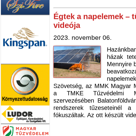
Égtek a napelemek – tű
videója
2023. november 06.
Hazánkban
házak tet
Mennyire b
beavatko
napeleme
Szövetség, az MMK Magyar M
a TMKE Tűzvédelmi Mé
szervezésében Balatonföldvá
rendszerek tűzeseteinél a 
fókuszáltak. Az ott készült vid