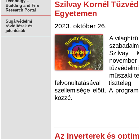
Technolgy –
Szilvay Kornél Tűzvéd
Building and Fire
Research Portal
Egyetemen
Sugárvédelmi
2023. október 26.
rövidítések és
jelentésük
A világhírű
szabadal
Szilvay 
november
tűzvédelm
műszaki-
felvonultatásával tisztele
szellemisége előtt. A programo
közzé.
Az inverterek és optim