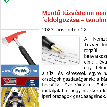
Mentő tűzvédelmi nemz
feldolgozása – tanul
2023. november 02.
A Nemzet
Tűzvédelm
rögzíti
beavatko
elmúlt évt
egyértelmű
a tűz- és káresetek egyre n
országok gazdaságának: a kár
becsülik. Szerzőink a többé
mutatják be, hogy mekkora ká
ipari országok gazdaságainak.