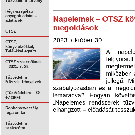
Tűzvédelmi törvény
Régi vizsgálati
anyagok adatai –
Napelemek – OTSZ kö
adattárak
megoldások
OTSZ
2023. október 30.
OTSZ,
könyvjelzőkkel,
A napel
TvMI-kkel együtt
felgyorsul
OTSZ szakértőknek
megterme
– 2025. 7. 28.
miközben 
Tűzvédelmi
jellegű. M
Műszaki Irányelvek
szabályozásban és a megold
(Tűz)Védelem – 30
lemaradva? Hogyan követh
év cikkei
„Napelemes rendszerek tűzv
Robbanásveszély
elhangzott – előadását tesszü
fogalomtár
Tűzvédelmi
szakszótár