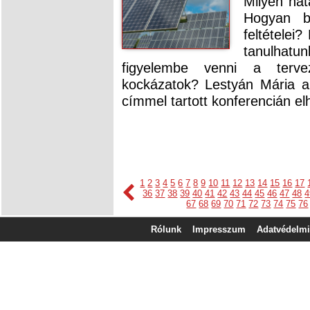
Milyen hat
Hogyan bi
feltételei
tanulhatun
figyelembe venni a terv
kockázatok? Lestyán Mária 
címmel tartott konferencián el
1
2
3
4
5
6
7
8
9
10
11
12
13
14
15
16
17
36
37
38
39
40
41
42
43
44
45
46
47
48
4
67
68
69
70
71
72
73
74
75
76
Rólunk
Impresszum
Adatvédelmi 