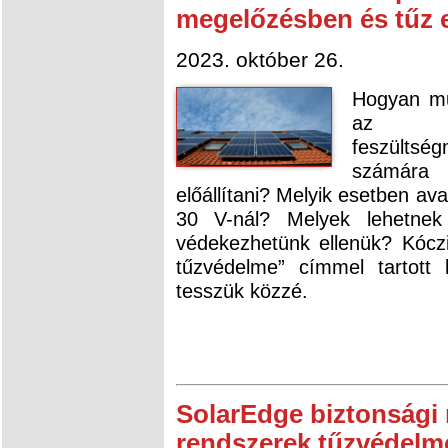
megelőzésben és tűz 
2023. október 26.
Hogyan mű
az eg
feszültsé
számára 
előállítani? Melyik esetben a
30 V-nál? Melyek lehetnek 
védekezhetünk ellenük? Kócz
tűzvédelme” címmel tartott 
tesszük közzé.
SolarEdge biztonsági
rendszerek tűzvédelm