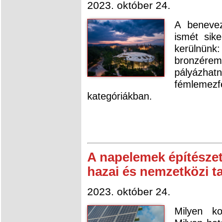
2023. október 24.
A benevez
ismét sik
kerülnün
bronzér
pályázha
fémlemez
kategóriákban.
A napelemek építészeti
hazai és nemzetközi t
2023. október 24.
Milyen k