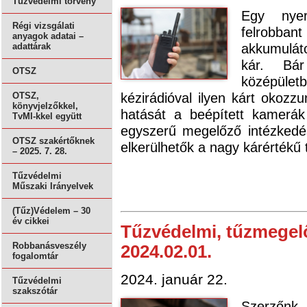
Tűzvédelmi törvény
Egy nyers
Régi vizsgálati
felrobba
anyagok adatai –
akkumuláto
adattárak
kár. Bá
OTSZ
középület
kézirádióval ilyen kárt okozz
OTSZ,
könyvjelzőkkel,
hatását a beépített kamerák
TvMI-kkel együtt
egyszerű megelőző intézkedés
OTSZ szakértőknek
elkerülhetők a nagy kárértékű 
– 2025. 7. 28.
Tűzvédelmi
Műszaki Irányelvek
(Tűz)Védelem – 30
év cikkei
Tűzvédelmi, tűzmegelőz
Robbanásveszély
2024.02.01.
fogalomtár
2024. január 22.
Tűzvédelmi
szakszótár
Szerzőnk,