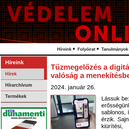
Híreink
Folyóirat
Tanulmányok
Híreink
Tűzmegelőzés a digitál
Hírek
valóság a menekítésb
Hírarchívum
2024. január 26.
Termékek
Lássuk be:
erősségün
sablonos, 
érzik. Saj
kiürítési