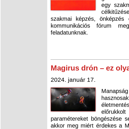
egy szakm
célkitűzés
szakmai képzés, önképzés e
kommunikációs fórum megte
feladatunknak.
Magirus drón – ez ol
2024. január 17.
Manapság 
hasznos
életmenté
előrukkol
paramétereket böngészése s
akkor meg miért érdekes a M