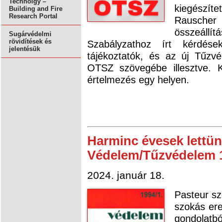
Technolgy –
kiegészít
Building and Fire
Research Portal
Rausche
összeáll
Sugárvédelmi
rövidítések és
Szabályzathoz írt kérdé
jelentésük
tájékoztatók, és az új Tűzv
OTSZ szövegébe illesztve. 
értelmezés egy helyen.
Harminc évesek lettünk
Védelem/Tűzvédelem 
2024. január 18.
Pasteur sz
szokás ere
gondolatbó