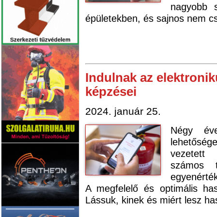
nagyobb s
épületekben, és sajnos nem csa
Indulnak az elektroni
képzései
2024. január 25.
Négy év
lehetőség
vezetett
számos t
egyenérték
A megfelelő és optimális has
Lássuk, kinek és miért lesz h