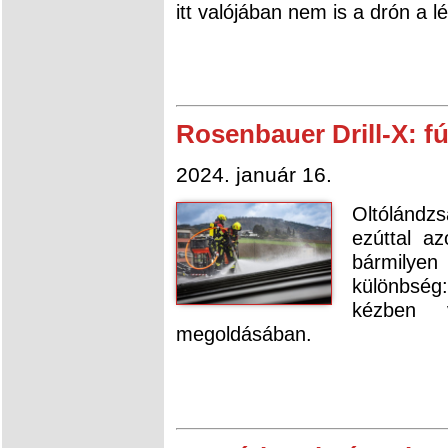
itt valójában nem is a drón a l
Rosenbauer Drill-X: f
2024. január 16.
Oltólándzs
ezúttal a
bármilyen
különbség:
kézben 
megoldásában.