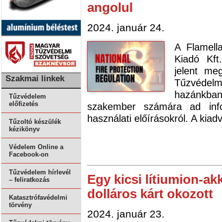
angolul
2024. január 24.
A Flamell
Kiadó Kf
jelent m
Szakmai linkek
Tűzvédelmi
hazánkban
Tűzvédelem
előfizetés
szakember számára ad infor
használati előírásokról. A kiadv
Tűzoltó készülék
kézikönyv
Védelem Online a
Facebook-on
Tűzvédelem hírlevél
Egy kicsi lítiumion-ak
– feliratkozás
dolláros kárt okozott
Katasztrófavédelmi
törvény
2024. január 23.