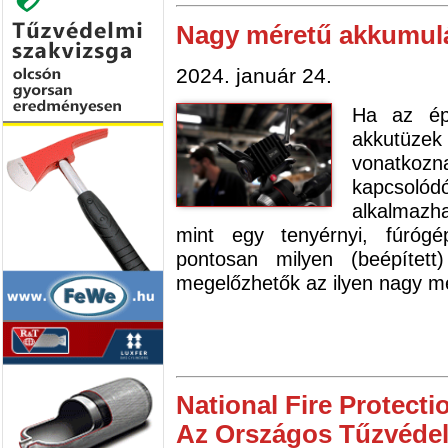
Nagy méretű akkumul
2024. január 24.
Ha az épí
akkutüze
vonatkoz
kapcsoló
alkalmazh
mint egy tenyérnyi, fúróg
pontosan milyen (beépített
megelőzhetők az ilyen nagy mé
National Fire Protect
Az Országos Tűzvédel