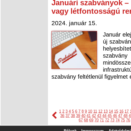
Januári szabványok – K
vagy létfontosságú r
2024. január 15.
Január ele
új szabván
helyesbíte
szabvány
mindössz
infrastruk
szabvány feltétlenül figyelmet
1
2
3
4
5
6
7
8
9
10
11
12
13
14
15
16
17
36
37
38
39
40
41
42
43
44
45
46
47
48
4
67
68
69
70
71
72
73
74
75
76
Rólunk
Impresszum
Adatvédelmi 