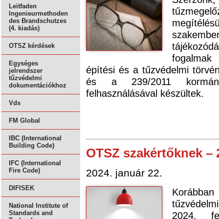
Leitfaden
tűzmegelőz
Ingenieurmethoden
megítélésü
des Brandschutzes
(4. kiadás)
szakemb
tájékozód
OTSZ kérdések
fogalmak
Egységes
építési és a tűzvédelmi tör
jelrendszer
tűzvédelmi
és a 239/2011 kormány
dokumentációkhoz
felhasználásával készültek.
Vds
FM Global
IBC (International
Building Code)
OTSZ szakértőknek – 2
IFC (International
Fire Code)
2024. január 22.
DIFISEK
Korábban
tűzvédelmi
National Institute of
Standards and
2024. fe