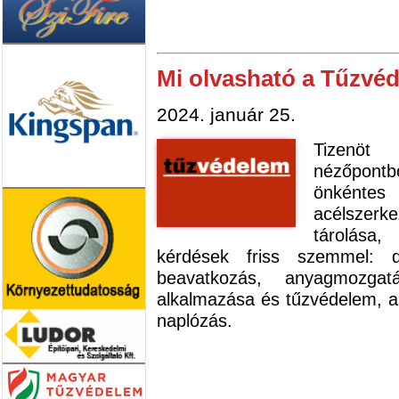
Mi olvasható a Tűzvé
2024. január 25.
Tizenöt
nézőpont
önkénte
acélszerk
tárolása
kérdések friss szemmel: 
beavatkozás, anyagmozgat
alkalmazása és tűzvédelem, az
naplózás.