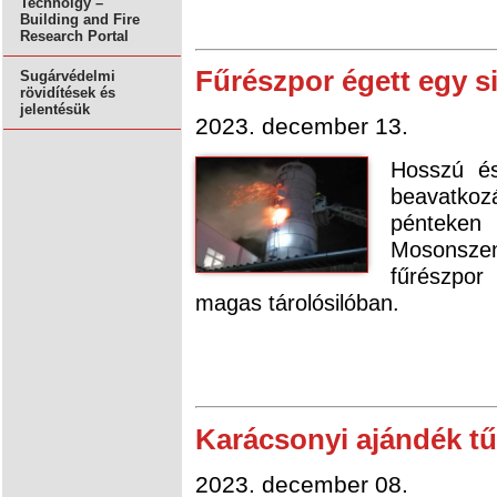
Technolgy –
Building and Fire
Research Portal
Fűrészpor égett egy 
Sugárvédelmi
rövidítések és
jelentésük
2023. december 13.
Hosszú és
beavatko
pénteken
Mosonsze
fűrészpor
magas tárolósilóban.
Karácsonyi ajándék t
2023. december 08.