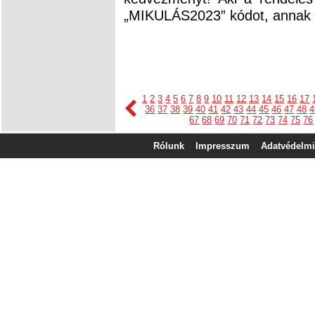
„MIKULÁS2023” kódot, annak a s
1
2
3
4
5
6
7
8
9
10
11
12
13
14
15
16
17
36
37
38
39
40
41
42
43
44
45
46
47
48
4
67
68
69
70
71
72
73
74
75
76
Rólunk
Impresszum
Adatvédelmi 