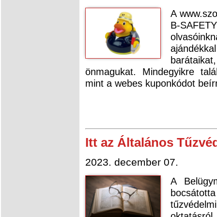
A www.szo
B-SAFETY
olvasóink
ajándékka
barátaik
önmagukat. Mindegyikre talá
mint a webes kuponkódot beírn
Itt az Általános Tűzvé
2023. december 07.
A Belügym
bocsátot
tűzvédelm
oktatásró