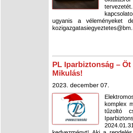
tervezet
kapcsolat
ugyanis a véleményeket d
kozigazgatasiegyeztetes@bm.g
PL Iparbiztonság – Öt ú
Mikulás!
2023. december 07.
Elektrom
komplex m
tűzoltó 
Iparbiz
2024.01.
kedvezményt! Aki a rendelés