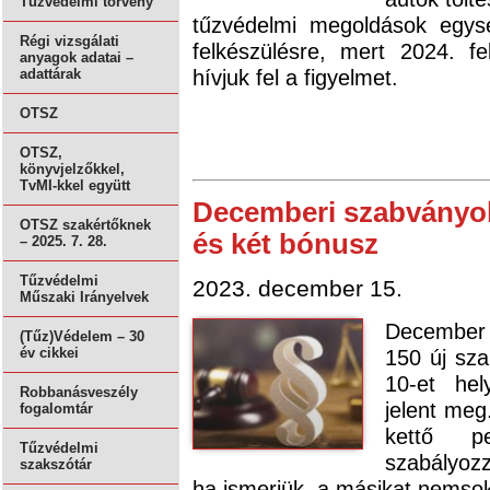
Tűzvédelmi törvény
tűzvédelmi megoldások egys
Régi vizsgálati
felkészülésre, mert 2024. f
anyagok adatai –
hívjuk fel a figyelmet.
adattárak
OTSZ
OTSZ,
könyvjelzőkkel,
TvMI-kkel együtt
Decemberi szabványok 
OTSZ szakértőknek
és két bónusz
– 2025. 7. 28.
Tűzvédelmi
2023. december 15.
Műszaki Irányelvek
December e
(Tűz)Védelem – 30
150 új sza
év cikkei
10-et hel
Robbanásveszély
jelent meg
fogalomtár
kettő pe
Tűzvédelmi
szabályozz
szakszótár
ha ismerjük, a másikat nemsokár