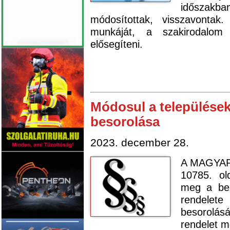
időszakb
módosítottak, visszavontak
munkáját, a szakirodalom
elősegíteni.
Módosul a települések
besorolása
2023. december 28.
A MAGYAR
10785. ol
meg a bel
rendelete
besorolás
rendelet m