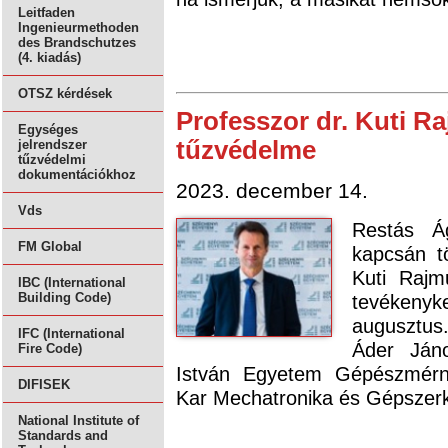
Leitfaden
Ingenieurmethoden
des Brandschutzes
(4. kiadás)
OTSZ kérdések
Professzor dr. Kuti R
Egységes
tűzvédelme
jelrendszer
tűzvédelmi
dokumentációkhoz
2023. december 14.
Vds
Restás Á
FM Global
kapcsán tö
Kuti Rajm
IBC (International
tevékeny
Building Code)
augusztus
IFC (International
Áder Ján
Fire Code)
István Egyetem Gépészmérnö
DIFISEK
Kar Mechatronika és Gépszerk
National Institute of
Standards and