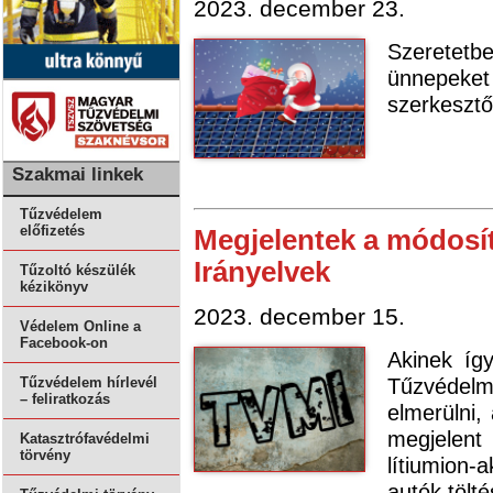
2023. december 23.
Szeretetb
ünnepek
szerkeszt
Szakmai linkek
Tűzvédelem
előfizetés
Megjelentek a módosí
Irányelvek
Tűzoltó készülék
kézikönyv
2023. december 15.
Védelem Online a
Facebook-on
Akinek íg
Tűzvédelm
Tűzvédelem hírlevél
– feliratkozás
elmerülni,
megjelent
Katasztrófavédelmi
törvény
lítiumion
autók tölté