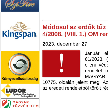
Módosul az erdők tűz 
4/2008. (VIII. 1.) ÖM re
2023. december 27.
Január el
61/2023. 
elleni vé
rendelet 
MAGYAR K
10775. oldalán jelent meg. 
az eredeti rendeletből törölt ré