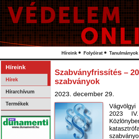
Híreink
Folyóirat
Tanulmányok
Híreink
Szabványfrissítés – 20
Hírek
szabványok
Hírarchívum
2023. december 29.
Termékek
Vágvölgyi
2023 IV
Közlöny
katasztróf
szabvány