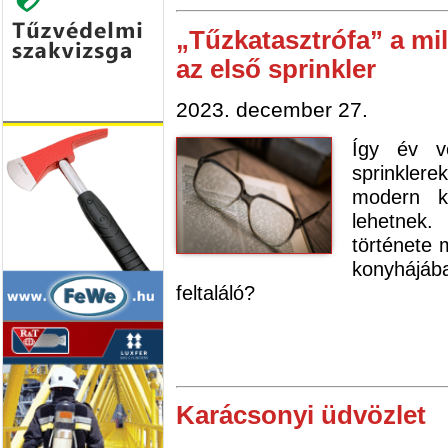
„Tűzkatasztrófa” a mi
az első sprinkler
2023. december 27.
Így év v
sprinklere
modern k
lehetnek
története 
konyhájába
feltaláló?
Karácsonyi üdvözlet