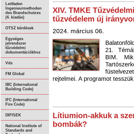
Leitfaden
XIV. TMKE Tűzvédelmi
Ingenieurmethoden
des Brandschutzes
tűzvédelem új irányvo
(4. kiadás)
OTSZ kérdések
2024. március 06.
Egységes
Balatonföl
jelrendszer
tűzvédelmi
21. Témá
dokumentációkhoz
BIM. Mik
Tartószer
Vds
füstelveze
FM Global
rejtelmei. A programot tesszük
IBC (International
Building Code)
IFC (International
Fire Code)
Lítiumion-akkuk a szem
DIFISEK
bombák?
National Institute of
Standards and