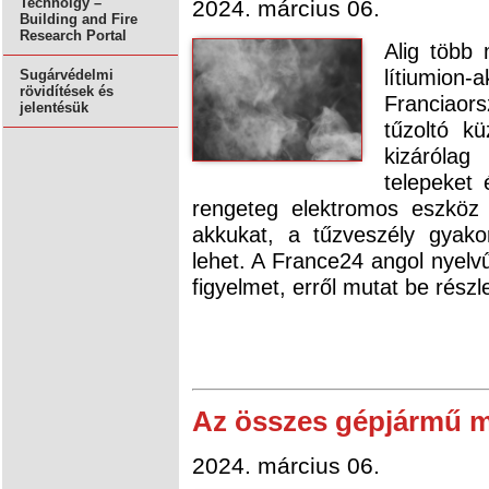
Technolgy –
2024. március 06.
Building and Fire
Research Portal
Alig több 
lítiumio
Sugárvédelmi
rövidítések és
Franciaor
jelentésük
tűzoltó k
kizáróla
telepeket 
rengeteg elektromos eszköz 
akkukat, a tűzveszély gyakor
lehet. A France24 angol nyelvű
figyelmet, erről mutat be részl
Az összes gépjármű m
2024. március 06.