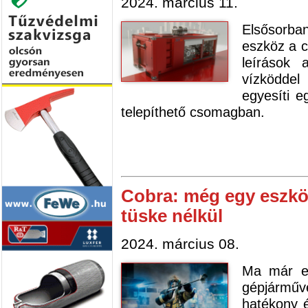
2024. március 11.
Elsősorba
eszköz a c
leírások 
vízköddel
egyesíti 
telepíthető csomagban.
Cobra: még egy eszköz
tüske nélkül
2024. március 08.
Ma már el
gépjármű
hatékony 