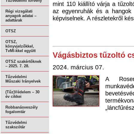
Tűzvédelmi törvény
mint 110 kiállító várja a tűzol
az egyenruhák és a hangok a
Régi vizsgálati
anyagok adatai –
képviselnek. A részletekről k
adattárak
OTSZ
OTSZ,
könyvjelzőkkel,
TvMI-kkel együtt
Vágásbiztos tűzoltó 
OTSZ szakértőknek
2024. március 07.
– 2025. 7. 28.
Tűzvédelmi
A Rosen
Műszaki Irányelvek
munkavé
bevetésvéd
(Tűz)Védelem – 30
év cikkei
termékvona
„láncfűrész
Robbanásveszély
fogalomtár
Tűzvédelmi
szakszótár