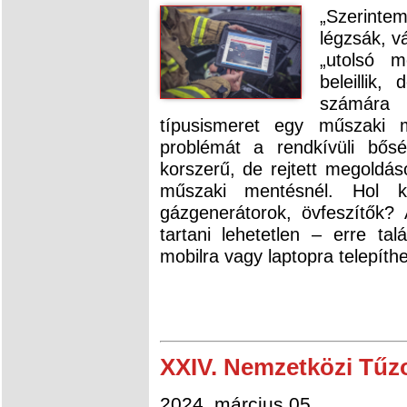
„Szerint
légzsák, v
„utolsó m
beleillik
számára
típusismeret egy műszaki m
problémát a rendkívüli bősé
korszerű, de rejtett megoldás
műszaki mentésnél. Hol k
gázgenerátorok, övfeszítők?
tartani lehetetlen – erre ta
mobilra vagy laptopra telepíth
XXIV. Nemzetközi Tűzo
2024. március 05.