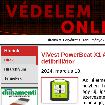
Híreink
Folyóirat
Tanulmányok
Híreink
ViVest PowerBeat X1 
Hírek
defibrillátor
Hírarchívum
2024. március 18.
Termékek
Az életm
helyben h
egy új, ig
szervezet
minőségű, 