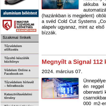
akkuba ke
automati
(hazánkban is megjelent) olt
a svéd Cold Cut Systems „Cob
alapelv ugyanaz, mint az első 
bízzák.
Szakmai linkek
Tűzvédelem
előfizetés
Tűzoltó készülék
Megnyílt a Signal 112 
kézikönyv
Védelem Online a
2024. március 07.
Facebook-on
Ünnepélye
Tűzvédelem hírlevél
én reggel 
– feliratkozás
oberwarti k
Katasztrófavédelmi
csarnokba
törvény
000 m2-en