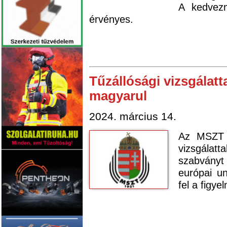
A kedvezm
érvényes.
Tűzállósági vizsgálat
magyarul
2024. március 14.
Az MSZT 2
vizsgálatt
szabvány
európai un
fel a figye