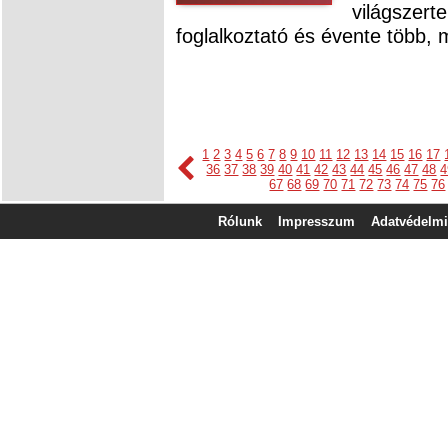
világsze
foglalkoztató és évente több, 
1
2
3
4
5
6
7
8
9
10
11
12
13
14
15
16
17
36
37
38
39
40
41
42
43
44
45
46
47
48
4
67
68
69
70
71
72
73
74
75
76
Rólunk
Impresszum
Adatvédelmi 