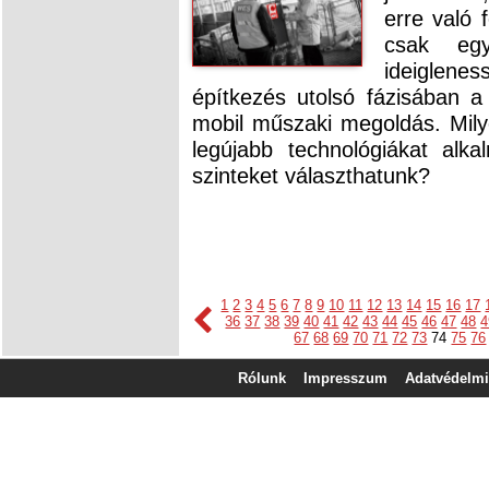
erre való 
csak eg
ideiglene
építkezés utolsó fázisában a
mobil műszaki megoldás. Mily
legújabb technológiákat alk
szinteket választhatunk?
1
2
3
4
5
6
7
8
9
10
11
12
13
14
15
16
17
36
37
38
39
40
41
42
43
44
45
46
47
48
4
67
68
69
70
71
72
73
74
75
76
Rólunk
Impresszum
Adatvédelmi 