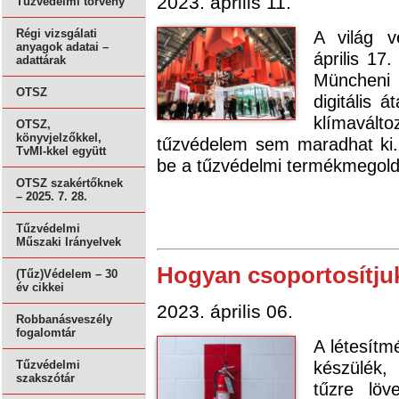
2023. április 11.
Tűzvédelmi törvény
A világ ve
Régi vizsgálati
anyagok adatai –
április 17
adattárak
Müncheni 
OTSZ
digitális 
klímavált
OTSZ,
könyvjelzőkkel,
tűzvédelem sem maradhat ki.
TvMI-kkel együtt
be a tűzvédelmi termékmegold
OTSZ szakértőknek
– 2025. 7. 28.
Tűzvédelmi
Műszaki Irányelvek
Hogyan csoportosítjuk
(Tűz)Védelem – 30
év cikkei
2023. április 06.
Robbanásveszély
fogalomtár
A létesítm
készülék
Tűzvédelmi
szakszótár
tűzre löv