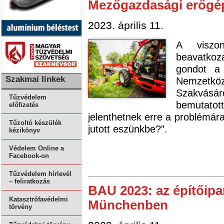
Mezőgazdasági erőgép
2023. április 11.
A viszo
beavatko
gondot a
Szakmai linkek
Nemzetkö
Szakvás
Tűzvédelem
bemutato
előfizetés
jelenthetnek erre a problémár
Tűzoltó készülék
jutott eszünkbe?”.
kézikönyv
Védelem Online a
Facebook-on
Tűzvédelem hírlevél
– feliratkozás
BAU 2023: az építőipa
Katasztrófavédelmi
Münchenben
törvény