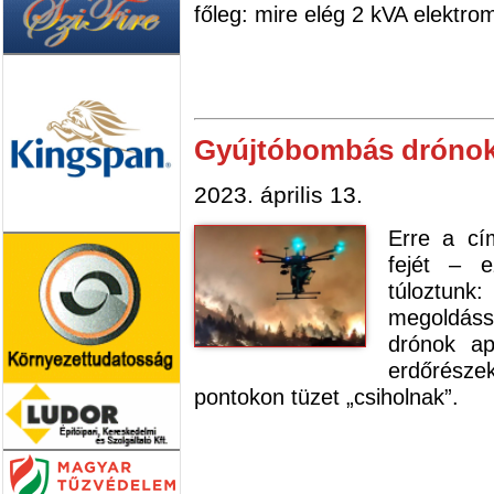
főleg: mire elég 2 kVA elektro
Gyújtóbombás drónokk
2023. április 13.
Erre a cí
fejét – 
túloztun
megoldássa
drónok ap
erdőrésze
pontokon tüzet „csiholnak”.