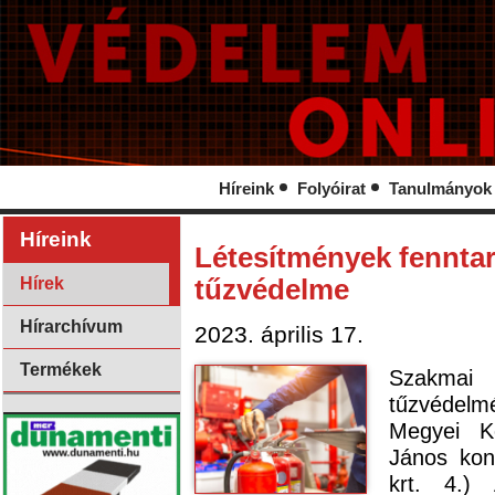
Híreink
Folyóirat
Tanulmányok
Híreink
Létesítmények fennta
Hírek
tűzvédelme
Hírarchívum
2023. április 17.
Termékek
Szakmai
tűzvédelmé
Megyei K
János kon
krt. 4.)