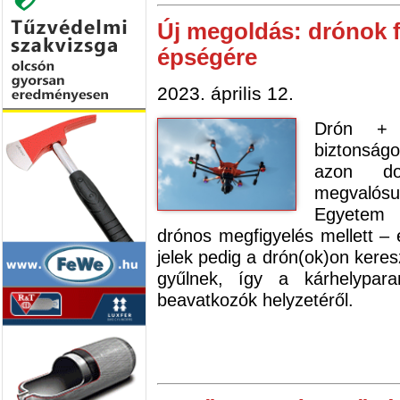
Új megoldás: drónok fi
épségére
2023. április 12.
Drón + 
biztonság
azon do
megvalósu
Egyetem 
drónos megfigyelés mellett – e
jelek pedig a drón(ok)on keres
gyűlnek, így a kárhelypar
beavatkozók helyzetéről.