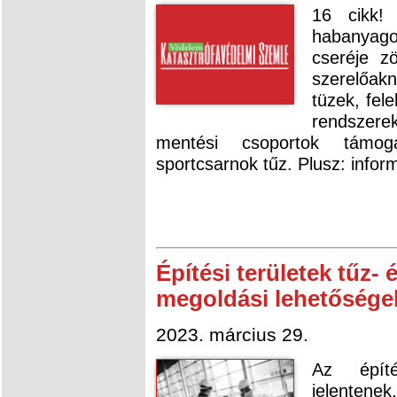
16 cikk! 
habanyago
cseréje z
szerelőakn
tüzek, fel
rendszere
mentési csoportok támoga
sportcsarnok tűz. Plusz: inform
Építési területek tűz-
megoldási lehetősége
2023. március 29.
Az építé
jelentene