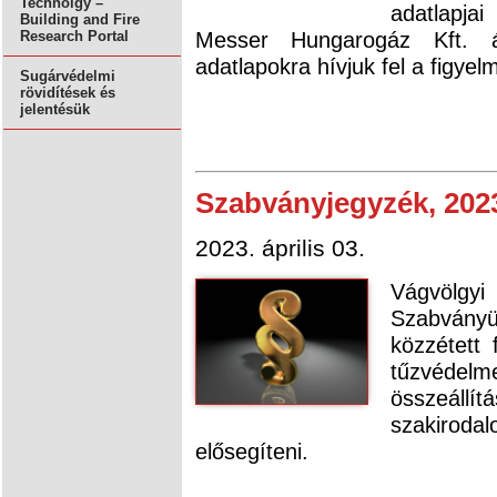
Technolgy –
adatlapjai
Building and Fire
Messer Hungarogáz Kft. ál
Research Portal
adatlapokra hívjuk fel a figyelm
Sugárvédelmi
rövidítések és
jelentésük
Szabványjegyzék, 202
2023. április 03.
Vágvölgyi
Szabványü
közzétett 
tűzvéde
összeáll
szakiroda
elősegíteni.