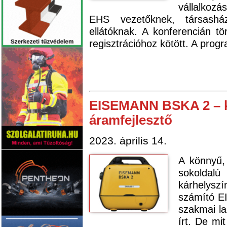
vállalkozá
EHS vezetőknek, társasházk
ellátóknak. A konferencián tö
regisztrációhoz kötött. A prog
EISEMANN BSKA 2 – k
áramfejlesztő
2023. április 14.
A könnyű,
sokolda
kárhelyszí
számító E
szakmai la
írt. De mi