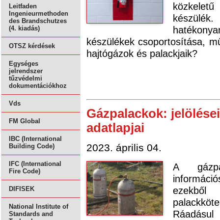
közkelet
Leitfaden
Ingenieurmethoden
készülék.
des Brandschutzes
hatékony
(4. kiadás)
készülékek csoportosítása, műk
OTSZ kérdések
hajtógázok és palackjaik?
Egységes
jelrendszer
tűzvédelmi
dokumentációkhoz
Vds
Gázpalackok: jelölései
FM Global
adatlapjai
IBC (International
2023. április 04.
Building Code)
IFC (International
A gázpal
Fire Code)
információ
ezekből
DIFISEK
palackkö
National Institute of
Ráadásul
Standards and