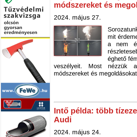
módszereket és mego
2024. május 27.
Sorozatun
mit érdem
a nem ég
részletes
éghető fém
veszélyeit. Most nézzük a
módszereket és megoldásokat
Intő példa: több tízez
Audi
2024. május 24.