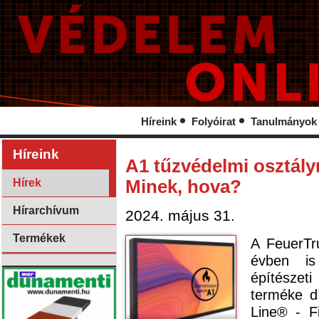
Híreink
Folyóirat
Tanulmányok
Híreink
A1 tűzvédelmi osztály
Hírek
Minek, hova?
Hírarchívum
2024. május 31.
Termékek
A FeuerTr
évben is
építésze
terméke d
Line® - F