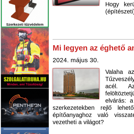
Hogy kerü
(építészet
Mi legyen az éghető a
2024. május 30.
Valaha az
Tűzveszély
acél. Az
felöltözte
elvárás: 
szerkezetekben rejlő lehe
építőanyaghoz való visszat
vezetheti a világot?