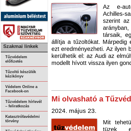
Az e-aut
Achilles-s
szerint a
arányban,
társaik, e
állítja a tűzoltókat. Márpedi
Szakmai linkek
ezt eredményezheti. Az ilyen
kerülhetik el: az Audi az elmúl
Tűzvédelem
előfizetés
modellt hívott vissza ilyen gon
Tűzoltó készülék
kézikönyv
Védelem Online a
Facebook-on
Mi olvasható a Tűzvé
Tűzvédelem hírlevél
– feliratkozás
2024. május 23.
Katasztrófavédelmi
Mit tehet
törvény
tüzek e