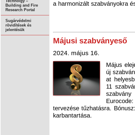
Technolgy –
a harmonizált szabványokra és
Building and Fire
Research Portal
Sugárvédelmi
rövidítések és
jelentésük
Májusi szabványeső
2024. május 16.
Május elej
új szabván
at helyesb
11 szabvá
szabvány 
Eurocode
tervezése tűzhatásra. Bónusz
karbantartása.