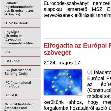
Eurocode-szabványt nemzeti
Leitfaden
Ingenieurmethoden
alapokat ismertető MSZ E
des Brandschutzes
tervezésének előírásait tarta
(4. kiadás)
OTSZ kérdések
Egységes
jelrendszer
tűzvédelmi
dokumentációkhoz
Elfogadta az Európai
szövegét
Vds
FM Global
2024. május 17.
IBC (International
Új feladat
Building Code)
Európai Pa
IFC (International
az építé
Fire Code)
(Constru
módosított
DIFISEK
kerültünk ahhoz, hogy meg
National Institute of
forgalomba hozataláról szóló ú
Standards and