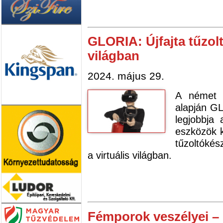
GLORIA: Újfajta tűzolt
világban
2024. május 29.
A német 
alapján GL
legjobbja
eszközök k
tűzoltókés
a virtuális világban.
Fémporok veszélyei – 