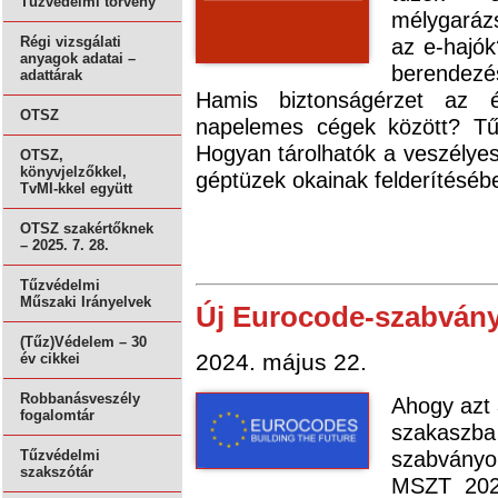
Tűzvédelmi törvény
mélygaráz
az e-hajó
Régi vizsgálati
anyagok adatai –
berendez
adattárak
Hamis biztonságérzet az é
OTSZ
napelemes cégek között? Tűz
Hogyan tárolhatók a veszély
OTSZ,
könyvjelzőkkel,
géptüzek okainak felderítésé
TvMI-kkel együtt
OTSZ szakértőknek
– 2025. 7. 28.
Tűzvédelmi
Műszaki Irányelvek
Új Eurocode-szabván
(Tűz)Védelem – 30
2024. május 22.
év cikkei
Robbanásveszély
Ahogy azt 
fogalomtár
szakaszba
szabványo
Tűzvédelmi
szakszótár
MSZT 2024