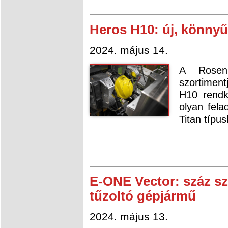
Heros H10: új, könnyű
2024. május 14.
A Rosen
szortiment
H10 rendkí
olyan fela
Titan típu
E-ONE Vector: száz s
tűzoltó gépjármű
2024. május 13.