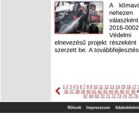
​A klímav
nehezen 
válaszkén
2016-000
Védelmi
elnevezésű projekt részeként
szerzett be. A továbbfejleszté
1
2
3
4
5
6
7
8
9
10
11
12
13
14
15
16
17
36
37
38
39
40
41
42
43
44
45
46
47
48
4
67
68
69
70
71
72
73
74
75
76
Rólunk
Impresszum
Adatvédelmi 