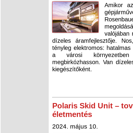
Amikor az
gépjármű
Rosenba
megoldásár
valójában 
dízeles áramfejlesztője. N
tényleg elektromos: hatalmas
a városi környezetben f
megbirkózhasson. Van dízeles
kiegészítőként.
Polaris Skid Unit – tov
életmentés
2024. május 10.