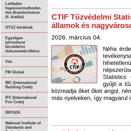
Leitfaden
Ingenieurmethoden
des Brandschutzes
CTIF Tűzvédelmi Stati
(4. kiadás)
államok és nagyvároso
OTSZ kérdések
2026. március 04.
Egységes
jelrendszer
tűzvédelmi
Néha érde
dokumentációkhoz
tevékeny
hihetetl
Vds
népszerűsé
FM Global
Statistic
gyűjti a t
IBC (International
Building Code)
közreadja őket őket angol, né
más nyelveken, így magyarul i
IFC (International
Fire Code)
DIFISEK
National Institute of
Standards and