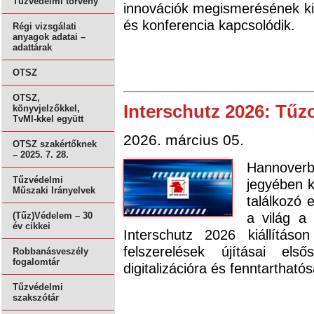
Tűzvédelmi törvény
innovációk megismerésének k
és konferencia kapcsolódik.
Régi vizsgálati
anyagok adatai –
adattárak
OTSZ
OTSZ,
Interschutz 2026: Tűzo
könyvjelzőkkel,
TvMI-kkel együtt
2026. március 05.
OTSZ szakértőknek
– 2025. 7. 28.
Hannover
Tűzvédelmi
jegyében k
Műszaki Irányelvek
találkozó 
a világ a
(Tűz)Védelem – 30
év cikkei
Interschutz 2026 kiállításo
felszerelések újításai els
Robbanásveszély
fogalomtár
digitalizációra és fenntartható
Tűzvédelmi
szakszótár