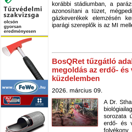
korábbi stádiumban, a paráz
azonosítani a tüzet, mégped
gázkeverékek elemzésén ke
iparági szereplők is az MI mell
BosQRet tűzgátló ada
megoldás az erdő- és 
küzdelemben
2026. március 09.
A Dr. St
biológiai
sorozata ú
erdő- és 
folyékon