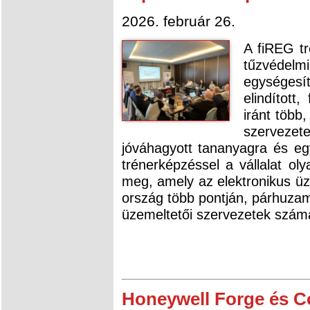
2026. február 26.
A fiREG tr
tűzvédel
egységesí
elindított
iránt több
szervezet
jóváhagyott tananyagra és eg
trénerképzéssel a vállalat ol
meg, amely az elektronikus üz
ország több pontján, párhuzam
üzemeltetői szervezetek szám
Honeywell Forge és C