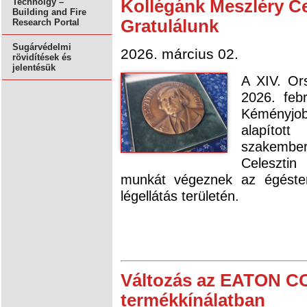
Kollégánk Meszléry Cel
Technolgy –
Building and Fire
Gratulálunk
Research Portal
Sugárvédelmi
2026. március 02.
rövidítések és
jelentésük
A XIV. Or
2026. feb
Kéményjo
alapítot
szakembe
Celesztin
munkát végeznek az égéster
légellátás területén.
Változás az EATON C
termékkínálatban