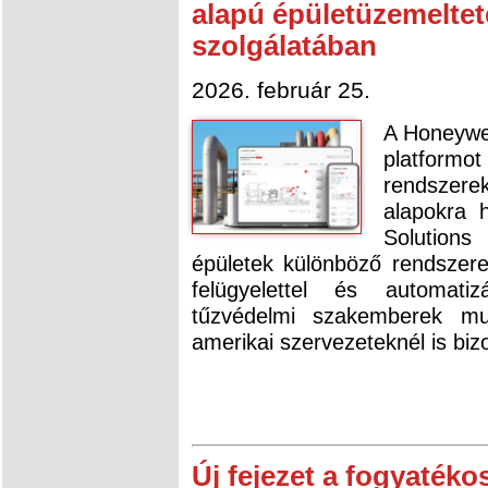
alapú épületüzemeltet
szolgálatában
2026. február 25.
A Honeywel
platformo
rendszerek
alapokra 
Solution
épületek különböző rendszerei
felügyelettel és automatiz
tűzvédelmi szakemberek mun
amerikai szervezeteknél is bizo
Új fejezet a fogyaték