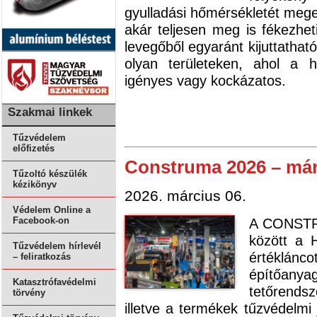
gyulladási hőmérsékletét mege
akár teljesen meg is fékezheti
levegőből egyaránt kijuttathat
olyan területeken, ahol a 
igényes vagy kockázatos.
Szakmai linkek
Tűzvédelem
előfizetés
Construma 2026 – már
Tűzoltó készülék
kézikönyv
2026. március 06.
Védelem Online a
Facebook-on
A CONSTRU
között a H
Tűzvédelem hírlevél
értéklán
– feliratkozás
építőan
Katasztrófavédelmi
tetőrends
törvény
illetve a termékek tűzvédelmi 