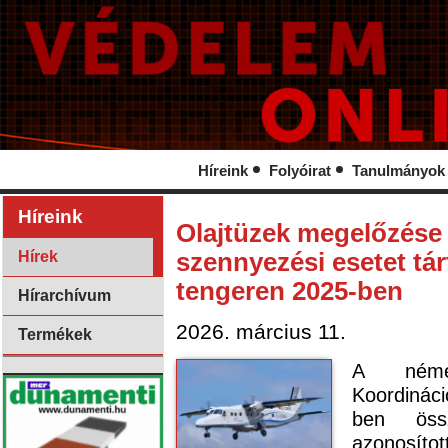
Híreink
Folyóirat
Tanulmányok
Híreink
Olajtüzek megelőzése 
Hírek
szennyezési esetet tárt
tengeren 2025-ben
Hírarchívum
2026. március 11.
Termékek
A német
Koordinác
ben öss
azonosítot