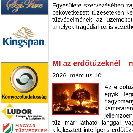
Egyesülete szervezésében zajl
bekövetkezett tűzeseteken ke
tűzvédelmének az üzemeltet
amelyek tragédiához is vezeth
MI az erdőtüzeknél – 
2026. március 10.
Az erdőtü
egyik leg
hagyomá
kameraren
jellemzőe
tűz már látható lánggal vag
kifejlesztett intelligens erdő