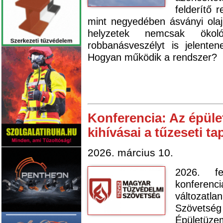
felderítő 
mint negyedében ásványi ola
helyzetek nemcsak öko
robbanásveszélyt is jelente
Hogyan működik a rendszer?
Konferencia: Az épüle
kihívásai a tűzeseti ta
2026. március 10.
2026. fe
konferen
változat
Szövetsé
Épületüz