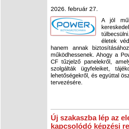
2026. február 27.
A jól műk
kereske
túlbecsüln
életek vé
hanem annak biztosításához
működhessenek. Ahogy a Power
CF tűzjelző panelekről, am
szolgálták ügyfeleiket, tájé
lehetőségekről, és egyúttal ösz
tervezésére.
Új szakaszba lép az e
kapcsolódó képzési r