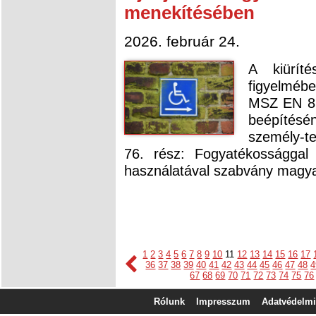
menekítésében
2026. február 24.
A kiüríté
figyelméb
MSZ EN 81
beépítésén
személy-te
76. rész: Fogyatékossággal
használatával szabvány magyar
1
2
3
4
5
6
7
8
9
10
11
12
13
14
15
16
17
36
37
38
39
40
41
42
43
44
45
46
47
48
4
67
68
69
70
71
72
73
74
75
76
Rólunk
Impresszum
Adatvédelmi 