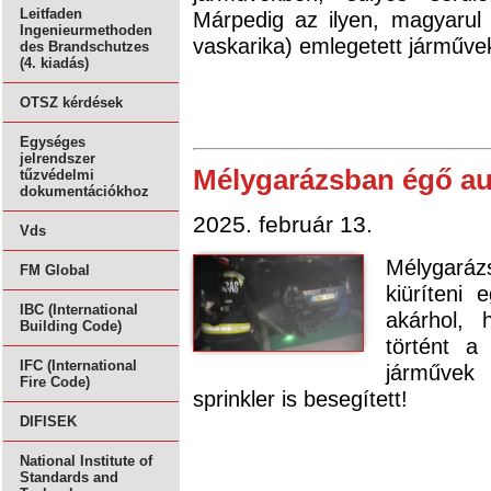
Leitfaden
Márpedig az ilyen, magyarul 
Ingenieurmethoden
vaskarika) emlegetett járműve
des Brandschutzes
(4. kiadás)
OTSZ kérdések
Egységes
jelrendszer
Mélygarázsban égő aut
tűzvédelmi
dokumentációkhoz
2025. február 13.
Vds
Mélygaráz
FM Global
kiüríteni 
IBC (International
akárhol,
Building Code)
történt 
IFC (International
járművek 
Fire Code)
sprinkler is besegített!
DIFISEK
National Institute of
Standards and