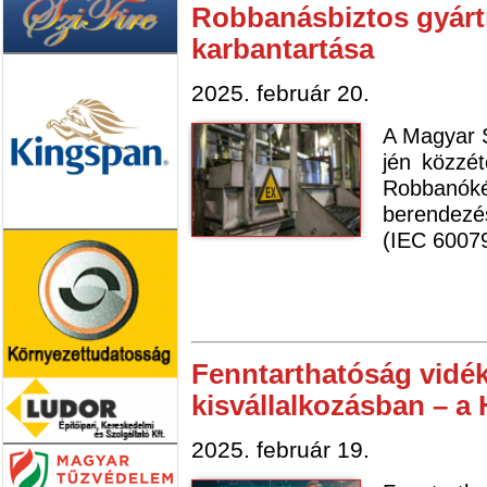
Robbanásbiztos gyárt
karbantartása
2025. február 20.
A Magyar S
jén közzé
Robbanók
berendezé
(IEC 60079
Fenntarthatóság vidék
kisvállalkozásban – a 
2025. február 19.