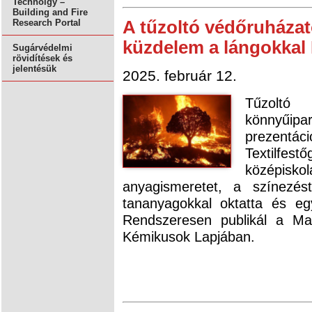
Technolgy –
Building and Fire
A tűzoltó védőruházat
Research Portal
küzdelem a lángokkal 
Sugárvédelmi
rövidítések és
jelentésük
2025. február 12.
Tűzoltó 
könnyűipa
prezentác
Textilfe
középisko
anyagismeretet, a színezéste
tananyagokkal oktatta és egy
Rendszeresen publikál a Ma
Kémikusok Lapjában.