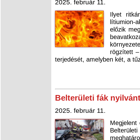
2025. február 11.
Ilyet ritk
lítiumion
előzik me
beavatko
környezet
rögzített –
terjedését, amelyben két, a tű
Belterületi fák nyilvá
2025. február 11.
Megjelent
Belterület
meghatáro