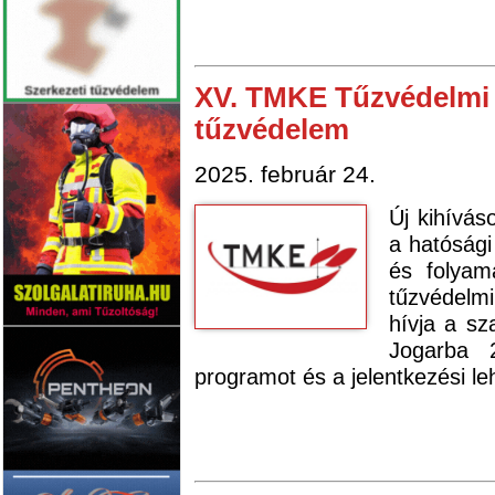
XV. TMKE Tűzvédelmi 
tűzvédelem
2025. február 24.
Új kihívás
a hatósági
és folyam
tűzvédelmi
hívja a sz
Jogarba 
programot és a jelentkezési l