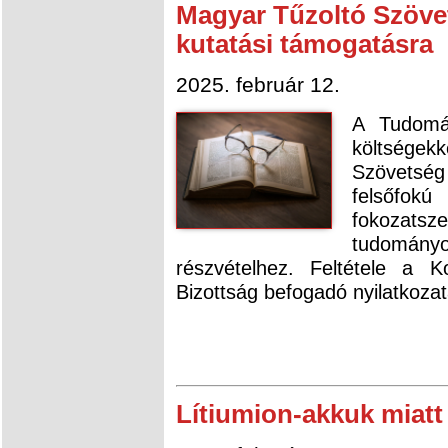
Magyar Tűzoltó Szövet
kutatási támogatásra
2025. február 12.
A Tudomán
költségek
Szövetsé
felsőf
fokozat
tudomány
részvételhez. Feltétele a K
Bizottság befogadó nyilatkozat
Lítiumion-akkuk miatt 