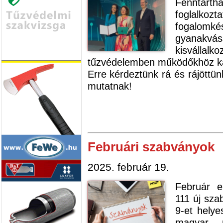
Fenntartha
foglalkozt
fogalomkés
gyanakv
kisváll
tűzvédelemben működőkhöz kap
Erre kérdeztünk rá és rájöttün
mutatnak!
Februári szabványok
2025. február 19.
Február e
111 új sza
9-et helye
magyar 