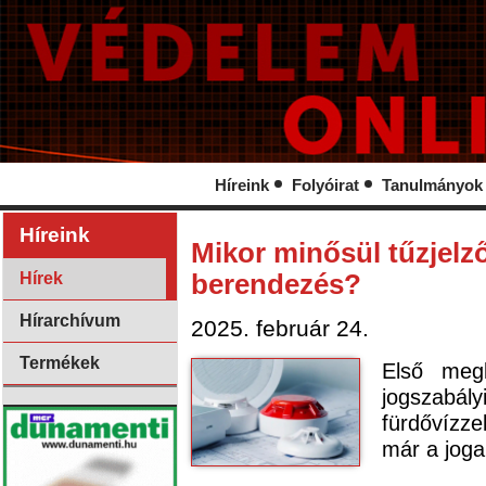
Híreink
Folyóirat
Tanulmányok
Híreink
Mikor minősül tűzjelz
Hírek
berendezés?
Hírarchívum
2025. február 24.
Termékek
Első megk
jogszabá
fürdővízz
már a joga