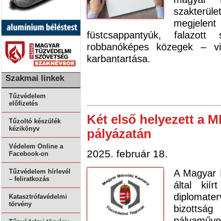
szakterü
megjelent
füstcsappantyúk, falazott 
robbanóképes közegek – vil
karbantartása.
Szakmai linkek
Tűzvédelem
előfizetés
Két első helyezett a
Tűzoltó készülék
kézikönyv
pályázatán
Védelem Online a
2025. február 18.
Facebook-on
A Magyar 
Tűzvédelem hírlevél
– feliratkozás
által kií
diplomat
Katasztrófavédelmi
törvény
bizottsá
pályamű