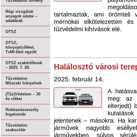
Tűzvédelmi törvény
megoldáso
Régi vizsgálati
tartalmaztak, ami örömteli
anyagok adatai –
mérnökei elkötelezetten és
adattárak
tűzvédelmi kihívások elé.
OTSZ
OTSZ,
könyvjelzőkkel,
TvMI-kkel együtt
OTSZ szakértőknek
Halálosztó városi tere
– 2025. 7. 28.
2025. február 14.
Tűzvédelmi
Műszaki Irányelvek
A hatásva
(Tűz)Védelem – 30
meg: az 
év cikkei
elterjedt)
Robbanásveszély
kutatások 
fogalomtár
jelentenek – másokra. Ha kara
Tűzvédelmi
járművek nagyobb esélly
szakszótár
járművekben, súlyos sérülé