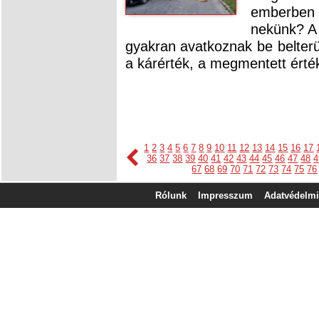
emberben 
nekünk? A 
gyakran avatkoznak be belterül
a kárérték, a megmentett érté
1
2
3
4
5
6
7
8
9
10
11
12
13
14
15
16
17
36
37
38
39
40
41
42
43
44
45
46
47
48
4
67
68
69
70
71
72
73
74
75
76
Rólunk
Impresszum
Adatvédelmi 