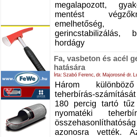
megalapozott, gya
mentést végzőkn
emelhetőség, 
gerincstabilizálás,
hordágy
Fa, vasbeton és acél g
hatására
Írta: Szabó Ferenc, dr. Majorosné dr. 
Három különböz
teherbírás-számításá
180 percig tartó tű
nyomatéki teher
összehasonlítható
azonosra vették. 