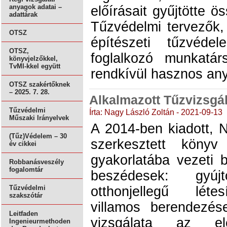
anyagok adatai –
előírásait gyűjtötte 
adattárak
Tűzvédelmi tervezők
OTSZ
építészeti tűzvédel
OTSZ,
foglalkozó munkatá
könyvjelzőkkel,
TvMI-kkel együtt
rendkívül hasznos any
OTSZ szakértőknek
– 2025. 7. 28.
Alkalmazott Tűzvizsgál
Tűzvédelmi
Írta: Nagy László Zoltán - 2021-09-13
Műszaki Irányelvek
A 2014-ben kiadott, N
(Tűz)Védelem – 30
szerkesztett könyv
év cikkei
gyakorlatába vezeti 
Robbanásveszély
fogalomtár
beszédesek: gyújt
otthonjellegű léte
Tűzvédelmi
szakszótár
villamos berendezés
Leitfaden
vizsgálata az el
Ingenieurmethoden