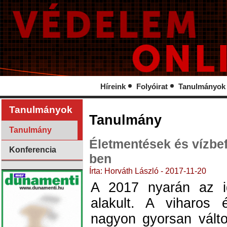
Híreink
Folyóirat
Tanulmányok
Tanulmányok
Tanulmány
Tanulmány
Életmentések és vízbe
Konferencia
ben
Írta: Horváth László - 2017-11-20
A 2017 nyarán az i
alakult. A viharos 
nagyon gyorsan válto