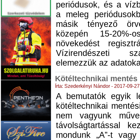
periódusok, és a víz
a meleg periódusok
másik tényező örv
közepén 15-20%-o
növekedést regiszt
Vízirendészeti sz
elemezzük az adatoka
Kötéltechnikai menté
Írta: Szederkényi Nándor - 2017-09-27
A bemutatók egyik 
kötéltechnikai menté
nem vagyunk művel
távolságtartással k
mondunk „A”-t vagy 