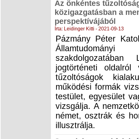
Az önkéntes tűzoltósá
közigazgatásban a me
perspektívájából
Írta: Leidinger Kitti - 2021-09-13
Pázmány Péter Kato
Államtudományi
szakdolgozatában L
jogtörténeti oldalró
tűzoltóságok kiala
működési formák vizs
testület, egyesület va
vizsgálja. A nemzetkö
német, osztrák és ho
illusztrálja.