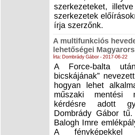
szerkezeteket, illetv
szerkezetek előírások
írja szerzőnk.
A multifunkciós heved
lehetőségei Magyaror
Írta: Dombrády Gábor - 2017-06-22
A Force-balta utá
bicskájának” nevezett
hogyan lehet alkalma
műszaki mentési 
kérdésre adott gya
Dombrády Gábor tű. 
Balogh Imre emlékpály
A fényképekkel g