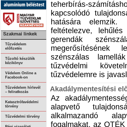
teherbírás-számí
kapcsolódó tulajdons
hatására elemzik. 
feltételezve, lehűlé
Szakmai linkek
gerendák szénszá
Tűzvédelem
megerősítésének l
előfizetés
szénszálas lamell
Tűzoltó készülék
kézikönyv
tűzvédelmi követel
tűzvédelemre is javasl
Védelem Online a
Facebook-on
Akadálymentesítési el
Tűzvédelem hírlevél
– feliratkozás
Az akadálymentesség
Katasztrófavédelmi
alapvető tulajdon
törvény
alkalmazandó alap
Tűzvédelmi törvény
fogalmakat, az OTÉK
Régi vizsgálati