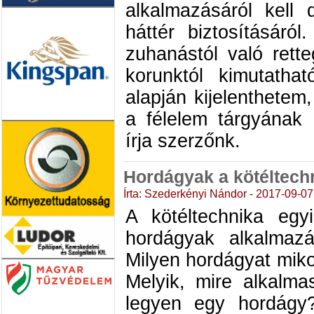
alkalmazásáról kell
háttér biztosításár
zuhanástól való rett
korunktól kimutatha
alapján kijelenthete
a félelem tárgyának
írja szerzőnk.
Hordágyak a kötéltech
Írta: Szederkényi Nándor - 2017-09-07
A kötéltechnika egyi
hordágyak alkalmaz
Milyen hordágyat miko
Melyik, mire alkalm
legyen egy hordágy?