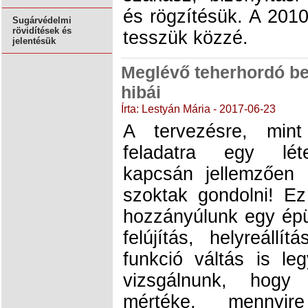
és rögzítésük. A 201
Sugárvédelmi
rövidítések és
tesszük közzé.
jelentésük
Meglévő teherhordó be
hibái
Írta: Lestyán Mária - 2017-06-23
A tervezésre, min
feladatra egy léte
kapcsán jellemzően 
szoktak gondolni! Ez
hozzányúlunk egy épül
felújítás, helyreáll
funkció váltás is l
vizsgálnunk, hogy
mértéke, mennyi