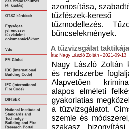
des Brandschutzes
azonosítása, szabadté
(4. kiadás)
tűzfészek-kereső
OTSZ kérdések
tűzmodellezés. Tűz
Egységes
jelrendszer
bűncselekmények.
tűzvédelmi
dokumentációkhoz
A tűzvizsgálat taktikáj
Vds
Írta: Nagy László Zoltán - 2021-09-13
FM Global
Nagy László Zoltán
IBC (International
és rendszerbe foglalj
Building Code)
Alapvetően krimina
IFC (International
alapos elméleti felk
Fire Code)
gyakorlatias megköze
DIFISEK
a tűzvizsgálatot. Cí
National Institute of
Standards and
szemle és módszerei,
Technolgy –
Building and Fire
szakasz, bizonyítási
Research Portal