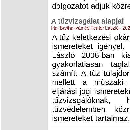
dolgozatot adjuk közr
A tűzvizsgálat alapjai
Írta: Bartha Iván és Fentor László - 20
A tűz keletkezési oká
ismereteket igényel.
László 2006-ban kia
gyakorlatiasan tag
számít. A tűz tulajd
mellett a műszaki-,
eljárási jogi ismerete
tűzvizsgálóknak
tűzvédelemben köz
ismereteket tartalmaz.