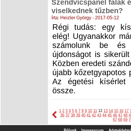
Szendvicspanel falak 
viselkednek tűzben?
Írta: Heizler György - 2017-05-12
Régi tudás: egy kí
elég! Ugyanakkor már 
számolunk be és 
újdonságot is sikerül
Közben eredeti szándé
újabb kőzetgyapotos p
Az égetési kísérlet t
össze.
1
2
3
4
5
6
7
8
9
10
11
12
13
14
15
16
17
36
37
38
39
40
41
42
43
44
45
46
47
48
4
67
68
69
7
Rólunk
Impresszum
Adatvédelmi 