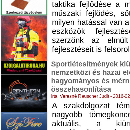
taktika fejlődése a m
műszaki fejlődés, ső
milyen hatással van a
eszközök fejleszté
szerzőnk az elmúl
fejlesztéseit is felsoro
Sportlétesítmények kiü
nemzetközi és hazai el
hagyományos és mérn
összehasonlítása
Írta: Veresné Rauscher Judit - 2016-0
A szakdolgozat tém
nagyobb tömegkonce
aktuális, a kiü