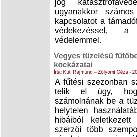
jog katasztrófavéde
ugyanakkor számos
kapcsolatot a támadóf
védekezéssel, a 
védelemmel.
Vegyes tüzelésű fűtőb
kockázatai
Írta: Kuti Rajmund – Zólyomi Géza - 2
A fűtési szezonban s
telik el úgy, h
számolnának be a tüz
helytelen használat
hibáiból keletkezett
szerzői több szempo