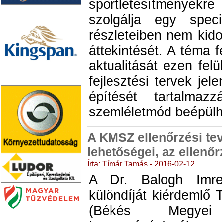
sportlétesítményekre 
szolgálja egy spec
részleteiben nem kid
áttekintését. A téma 
aktualitását ezen fel
fejlesztési tervek jel
építését tartalma
szemléletmód beépülhe
A KMSZ ellenőrzési te
lehetőségei, az ellenőr
Írta: Tímár Tamás - 2016-02-12
A Dr. Balogh Imre
különdíját kiérdemlő
(Békés Megyei K