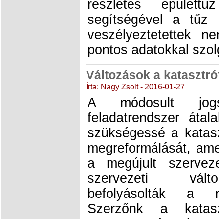
részletes épülettű
segítségével a tűz 
veszélyeztetettek ne
pontos adatokkal szol
Változások a katasztr
Írta: Nagy Zsolt - 2016-01-27
A módosult jogs
feladatrendszer átal
szükségessé a katas
megreformálását, amel
a megújult szervez
szervezeti vált
befolyásolták a re
Szerzőnk a katasz