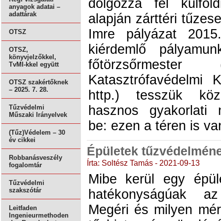
dolgozza fel külföl
anyagok adatai –
adattárak
alapján zárttéri tűzes
Imre pályázat 2015
OTSZ
kiérdemlő pályamu
OTSZ,
könyvjelzőkkel,
főtörzsőrmester
TvMI-kkel együtt
Katasztrófavédelmi Ki
OTSZ szakértőknek
– 2025. 7. 28.
http.) tesszük kö
hasznos gyakorlati 
Tűzvédelmi
Műszaki Irányelvek
be: ezen a téren is van
(Tűz)Védelem – 30
év cikkei
Épületek tűzvédelmén
Robbanásveszély
Írta: Soltész Tamás - 2021-09-13
fogalomtár
Mibe kerül egy épül
Tűzvédelmi
szakszótár
hatékonyságúak a
Megéri és milyen mér
Leitfaden
Ingenieurmethoden