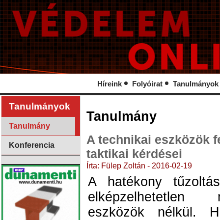
Híreink
Folyóirat
Tanulmányok
Tanulmányok
Tanulmány
Tanulmány
A technikai eszközök f
Konferencia
taktikai kérdései
Írta: Fülep Zoltán - 2016-02-19
A hatékony tűzolt
elképzelhetetlen 
eszközök nélkül. H