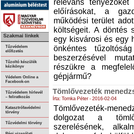
releváns tényezőket
előírásokat, a gaz
működési terület adot
költségeit. A döntés 
Szakmai linkek
egy kisvárosi és egy h
önkéntes tűzoltósá
Tűzvédelem
előfizetés
beszerzésével muta
Tűzoltó készülék
részükre a megfelel
kézikönyv
gépjármű?
Védelem Online a
Facebook-on
Tömlővezeték menedz
Tűzvédelem hírlevél
– feliratkozás
Írta: Tomka Péter - 2016-02-04
Tömlővezeték-men
Katasztrófavédelmi
törvény
dolgozat a tömlő
Tűzvédelmi törvény
szerelésének, alka
Régi vizsgálati