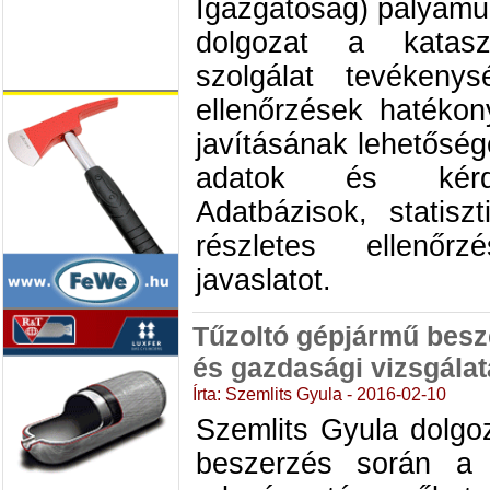
Igazgatóság) pályamu
dolgozat a kataszt
szolgálat tevékeny
ellenőrzések hatéko
javításának lehetőségei
adatok és kérdő
Adatbázisok, statisz
részletes ellenőrz
javaslatot.
Tűzoltó gépjármű bes
és gazdasági vizsgálat
Írta: Szemlits Gyula - 2016-02-10
Szemlits Gyula dolgo
beszerzés során a 