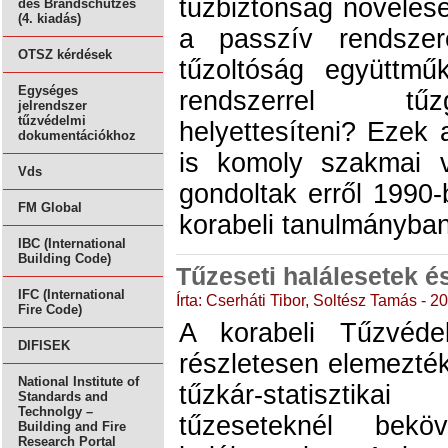
tűzbiztonság növelésé
des Brandschutzes
(4. kiadás)
a passzív rendsze
OTSZ kérdések
tűzoltóság együttmű
Egységes
rendszerrel tűz
jelrendszer
tűzvédelmi
helyettesíteni? Ezek
dokumentációkhoz
is komoly szakmai v
Vds
gondoltak erről 1990-
FM Global
korabeli tanulmányban
IBC (International
Building Code)
Tűzeseti halálesetek é
IFC (International
Írta: Cserháti Tibor, Soltész Tamás - 
Fire Code)
A korabeli Tűzvéde
DIFISEK
részletesen elemezté
National Institute of
tűzkár-statisztik
Standards and
Technolgy –
tűzeseteknél beköv
Building and Fire
Research Portal