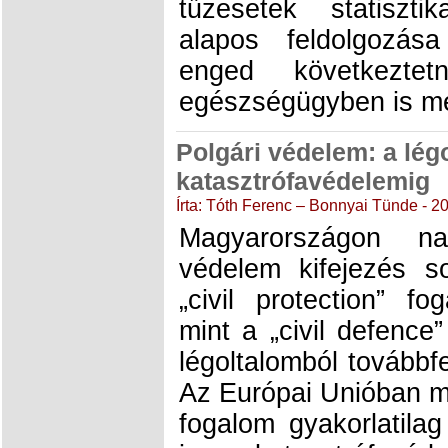
tűzesetek statiszt
alapos feldolgozása
enged következte
egészségügyben is me
Polgári védelem: a lég
katasztrófavédelemig
Írta: Tóth Ferenc – Bonnyai Tünde - 2
Magyarországon na
védelem kifejezés s
„civil protection” f
mint a „civil defence
légoltalomból továbbf
Az Európai Unióban me
fogalom gyakorlatil