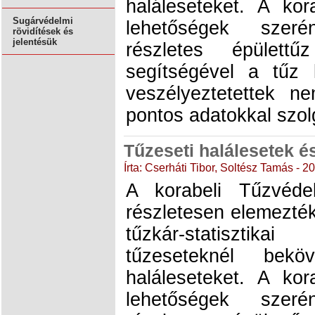
haláleseteket. A kor
Sugárvédelmi
lehetőségek szer
rövidítések és
jelentésük
részletes épülettű
segítségével a tűz 
veszélyeztetettek ne
pontos adatokkal szol
Tűzeseti halálesetek é
Írta: Cserháti Tibor, Soltész Tamás - 
A korabeli Tűzvéde
részletesen elemezté
tűzkár-statisztik
tűzeseteknél beköv
haláleseteket. A kor
lehetőségek szer