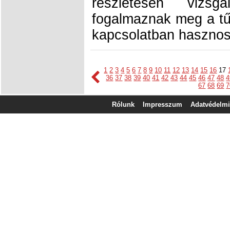
részletesen viz
fogalmaznak meg a t
kapcsolatban hasznos 
1
2
3
4
5
6
7
8
9
10
11
12
13
14
15
16
17
36
37
38
39
40
41
42
43
44
45
46
47
48
4
67
68
69
7
Rólunk
Impresszum
Adatvédelmi 