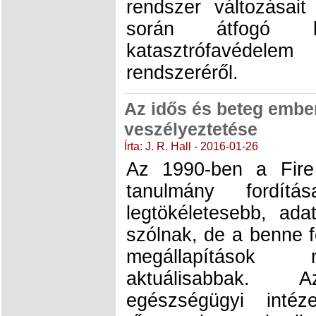
rendszer változásai
során átfogó 
katasztrófavédele
rendszeréről.
Az idős és beteg ember
veszélyeztetése
Írta: J. R. Hall - 2016-01-26
Az 1990-ben a Fire
tanulmány fordí
legtökéletesebb, ada
szólnak, de a benne f
megállapítások 
aktuálisabbak. A
egészségügyi intéz