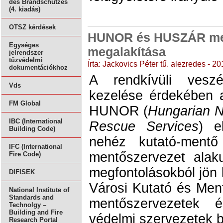
des Brandschutzes
(4. kiadás)
OTSZ kérdések
HUNOR és HUSZÁR me
Egységes
megalakítása
jelrendszer
tűzvédelmi
Írta: Jackovics Péter tű. alezredes - 2
dokumentációkhoz
A rendkívüli veszé
Vds
kezelése érdekében 
FM Global
HUNOR (
Hungarian Na
IBC (International
Rescue Services
) e
Building Code)
nehéz kutató-mentő 
IFC (International
mentőszervezet alak
Fire Code)
megfontolásokból jö
DIFISEK
Városi Kutató és Men
National Institute of
Standards and
mentőszervezetek é
Technolgy –
Building and Fire
védelmi szervezetek 
Research Portal