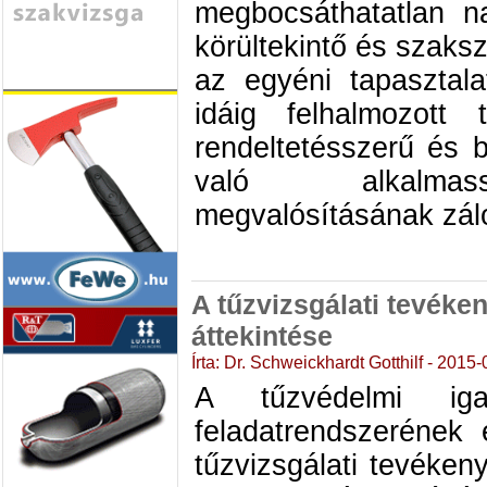
megbocsáthatatlan n
körültekintő és szaks
az egyéni tapasztal
idáig felhalmozott 
rendeltetésszerű és 
való alkalmas
megvalósításának zál
A tűzvizsgálati tevéke
áttekintése
Írta: Dr. Schweickhardt Gotthilf - 2015
A tűzvédelmi iga
feladatrendszerének
tűzvizsgálati tevéken