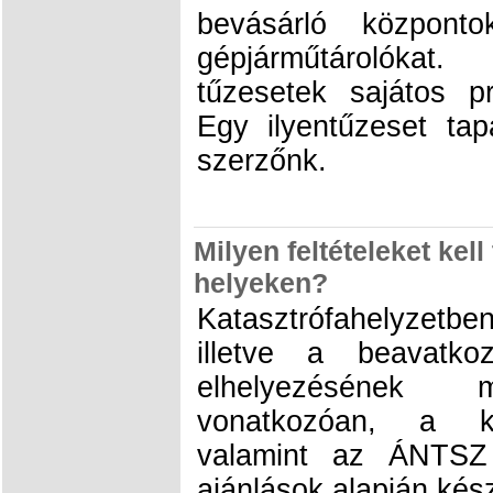
bevásárló központ
gépjárműtárolókat
tűzesetek sajátos p
Egy ilyentűzeset tapa
szerzőnk.
Milyen feltételeket kel
helyeken?
Katasztrófahelyzetben
illetve a beavatk
elhelyezésének m
vonatkozóan, a kü
valamint az ÁNTS
ajánlások alapján kész