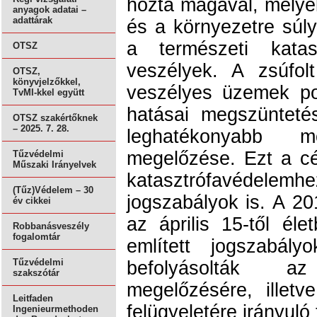
hozta magával, melye
anyagok adatai –
adattárak
és a környezetre súl
a természeti katas
OTSZ
veszélyek. A zsúfol
OTSZ,
könyvjelzőkkel,
veszélyes üzemek pot
TvMI-kkel együtt
hatásai megszünteté
OTSZ szakértőknek
– 2025. 7. 28.
leghatékonyabb 
megelőzése. Ezt a cél
Tűzvédelmi
Műszaki Irányelvek
katasztrófavéde
(Tűz)Védelem – 30
jogszabályok is. A 201
év cikkei
az április 15-től él
Robbanásveszély
fogalomtár
említett jogszabály
Tűzvédelmi
befolyásolták a
szakszótár
megelőzésére, illet
Leitfaden
felügyeletére irányuló
Ingenieurmethoden