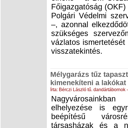
Főigazgatóság (OKF) l
Polgári Védelmi szerv
–, azonnal elkezdődö
szükséges szervező
vázlatos ismertetését 
visszatekintés.
Mélygarázs tűz tapaszta
kimenekíteni a lakókat
Írta: Bérczi László tű. dandártábornok
Nagyvárosainkb
elhelyezése is eg
beépítésű városr
társasházak és a 