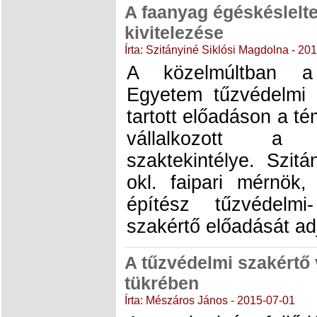
A faanyag égéskéslelt
kivitelezése
Írta: Szitányiné Siklósi Magdolna - 20
A közelmúltban a
Egyetem tűzvédelmi
tartott előadáson a t
vállalkozott a 
szaktekintélye. Szit
okl. faipari mérnök,
építész tűzvédelm
szakértő előadását ad
A tűzvédelmi szakértő 
tükrében
Írta: Mészáros János - 2015-07-01