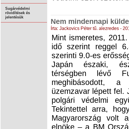
Sugárvédelmi
rövidítések és
jelentésük
Nem mindennapi külde
Írta: Jackovics Péter tű. alezredes - 2
Mint ismeretes, 2011
idő szerint reggel 6
szerinti 9.0-es erőss
Japán északi, ész
térségben lévő F
meghibásodott, a 
üzemzavar lépett fel. 
polgári védelmi egy
Tekintettel arra, ho
Magyarország volt 
elnöke – a BM Orszá