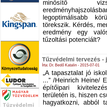
minősítő viz
eredményhajszol
legoptimálisabb kör
törekszik. Kérdés, me
eredmény egy való
tűzoltási potenciált?
Tűzvédelmi tervezés - 
Írta: Dr. Bedő Katalin - 2015-07-01
„A tapasztalat jó isk
...” /Heinrich Heine/
építőipari kivitel
területén is, hiszen c
hagyatkozni, abból 