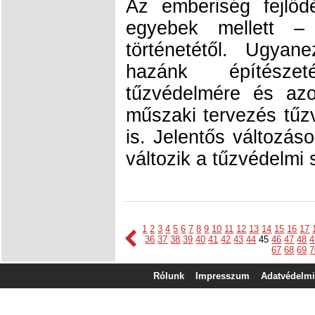
Az emberiség fejlődé
egyebek mellett – 
történetétől. Ugyan
hazánk építésze
tűzvédelmére és azo
műszaki tervezés tűz
is. Jelentős változás
változik a tűzvédelmi
1
2
3
4
5
6
7
8
9
10
11
12
13
14
15
16
17
36
37
38
39
40
41
42
43
44
45
46
47
48
4
67
68
69
7
Rólunk
Impresszum
Adatvédelmi 