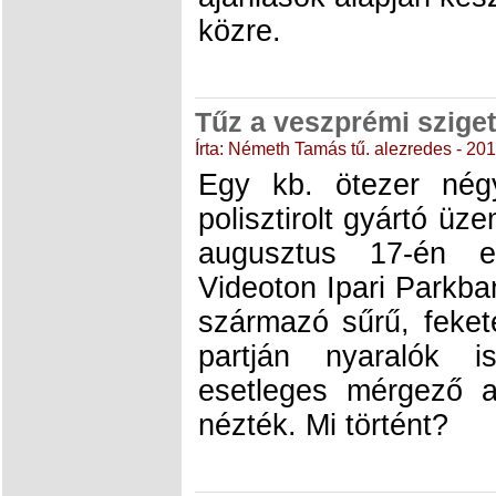
közre.
Tűz a veszprémi szige
Írta: Németh Tamás tű. alezredes - 20
Egy kb. ötezer négy
polisztirolt gyártó üz
augusztus 17-én 
Videoton Ipari Parkban
származó sűrű, feket
partján nyaralók 
esetleges mérgező 
nézték. Mi történt?