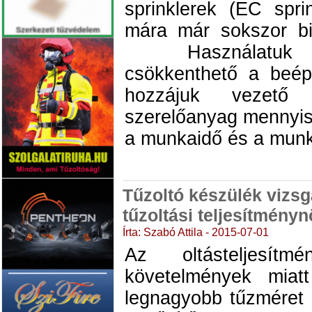
sprinklerek (EC sprin
mára már sokszor biz
Használatuk e
csökkenthető a beép
hozzájuk vezető
szerelőanyag mennyis
a munkaidő és a munka
Tűzoltó készülék vizsgá
tűzoltási teljesítmény
Írta: Szabó Attila - 2015-07-01
Az oltásteljesít
követelmények miat
legnagyobb tűzméret 