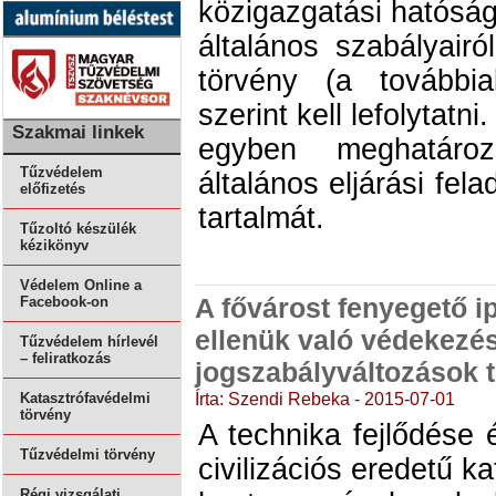
közigazgatási hatósági
általános szabályair
törvény (a továbbia
szerint kell lefolytatni
Szakmai linkek
egyben meghatáro
Tűzvédelem
általános eljárási fel
előfizetés
tartalmát.
Tűzoltó készülék
kézikönyv
Védelem Online a
A fővárost fenyegető ip
Facebook-on
ellenük való védekezés
Tűzvédelem hírlevél
– feliratkozás
jogszabályváltozások 
Írta: Szendi Rebeka - 2015-07-01
Katasztrófavédelmi
törvény
A technika fejlődése 
Tűzvédelmi törvény
civilizációs eredetű k
Régi vizsgálati