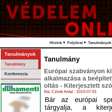
Híreink
Folyóirat
Tanulmányok
Tanulmányok
Tanulmány
Tanulmány
Európai szabványon kí
Konferencia
alkalmazása a beépítet
oltás - Kiterjesztett sz
Írta: Czirok Antal - 2015-07-01
Bár az európai sp
tárgyalja, a kiterj