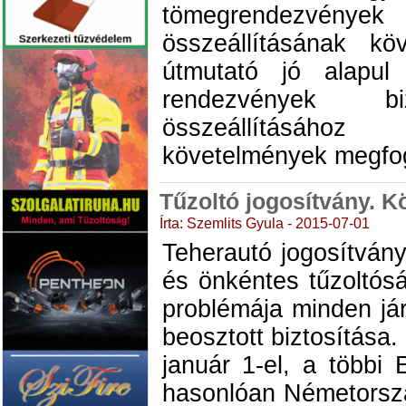
tömegrendezvények 
összeállításának kö
útmutató jó alapul
rendezvények bi
összeállításáh
követelmények megfo
Tűzoltó jogosítvány. K
Írta: Szemlits Gyula - 2015-07-01
Teherautó jogosítván
és önkéntes tűzoltós
problémája minden já
beosztott biztosítása
január 1-el, a többi
hasonlóan Németorszá