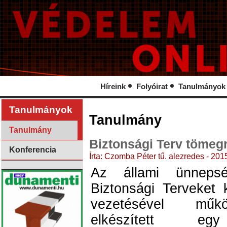
Híreink
Folyóirat
Tanulmányok
Tanulmányok
Tanulmány
Tanulmány
Biztonsági Terv töme
Konferencia
Írta: Czomba Péter tű. alezredes - 201
Az állami ünnepsé
Biztonsági Terveket 
vezetésével műk
elkészített e