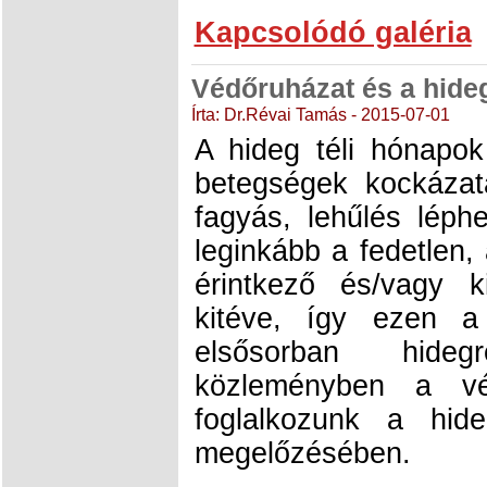
Kapcsolódó galéria
Védőruházat és a hide
Írta: Dr.Révai Tamás - 2015-07-01
A hideg téli hónapo
betegségek kockáza
fagyás, lehűlés léph
leginkább a fedetlen,
érintkező és/vagy k
kitéve, így ezen a 
elsősorban hide
közleményben a vé
foglalkozunk a hid
megelőzésében.