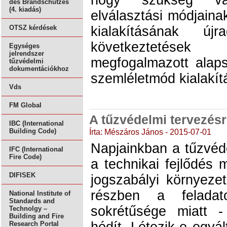
des Brandschutzes
(4. kiadás)
elválasztási módjaina
kialakításának ú
OTSZ kérdések
következtetése
Egységes
jelrendszer
megfogalmazott alap
tűzvédelmi
dokumentációkhoz
szemléletmód kialakít
Vds
FM Global
A tűzvédelmi tervezésr
IBC (International
Írta: Mészáros János - 2015-07-01
Building Code)
Napjainkban a tűzvéd
IFC (International
Fire Code)
a technikai fejlődés 
DIFISEK
jogszabályi környeze
részben a feladat
National Institute of
Standards and
sokrétűsége miatt 
Technolgy –
Building and Fire
Research Portal