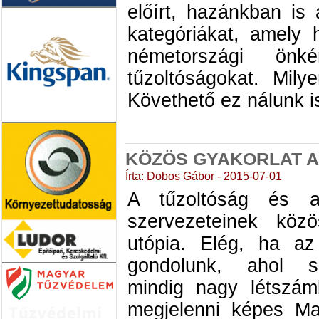
előírt, hazánkban is 
kategóriákat, amely 
németországi önk
tűzoltóságokat. Mily
Követhető ez nálunk i
KÖZÖS GYAKORLAT 
Írta: Dobos Gábor - 2015-07-01
A tűzoltóság és 
szervezeteinek kö
utópia. Elég, ha az
gondolunk, ahol s
mindig nagy létszám
megjelenni képes M