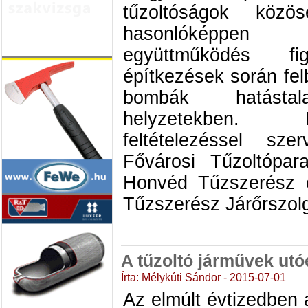
tűzoltóságok köz
hasonlóképpen
együttműködés f
építkezések során fel
bombák hatástala
helyzetekben. 
feltételezéssel sze
Fővárosi Tűzoltópa
Honvéd Tűzszerész é
Tűzszerész Járőrszolg
A tűzoltó járművek ut
Írta: Mélykúti Sándor - 2015-07-01
Az elmúlt évtizedben