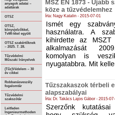
MSZ EN 1873 - Újabb s
anyagok adatai –
adattárak
köze a tűzvédelemhez
Írta: Nagy Katalin - 2015-07-01
OTSZ
Ismét egy szabván
OTSZ,
könyvjelzőkkel,
használatra. A sz
TvMI-kkel együtt
kihirdette az MSZT
OTSZ szakértőknek
alkalmazását 200
– 2025. 7. 28.
komolyan is veszi
Tűzvédelmi
Műszaki Irányelvek
nyugatabbra. Mit kelle
(Tűz)Védelem – 30
év cikkei
Robbanásveszély
Tűzszakaszok térbeli 
fogalomtár
alapszabályai
Tűzvédelmi
Írta: Dr. Takács Lajos Gábor - 2015-07
szakszótár
Szerzőnk kutatásai 
Leitfaden
Ingenieurmethoden
hogy szükség va