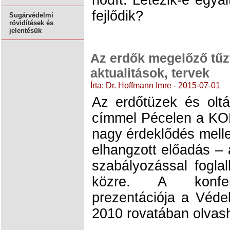
hódít. Létezik-e egyá
fejlődik?
Sugárvédelmi
rövidítések és
jelentésük
Az erdők megelőző tű
aktualitások, tervek
Írta: Dr. Hoffmann Imre - 2015-07-01
Az erdőtüzek és oltá
címmel Pécelen a KO
nagy érdeklődés mellet
elhangzott előadás –
szabályozással fogla
közre. A konfer
prezentációja a Véde
2010 rovatában olvas