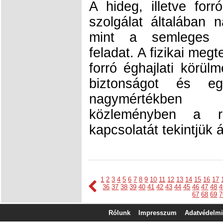
A hideg, illetve for
szolgálat általában 
mint a semleges k
feladat. A fizikai meg
forró éghajlati körül
biztonságot és eg
nagymértékben b
közleményben a ruh
kapcsolatát tekintjük á
1
2
3
4
5
6
7
8
9
10
11
12
13
14
15
16
17
36
37
38
39
40
41
42
43
44
45
46
47
48
4
67
68
69
7
Rólunk
Impresszum
Adatvédelmi 