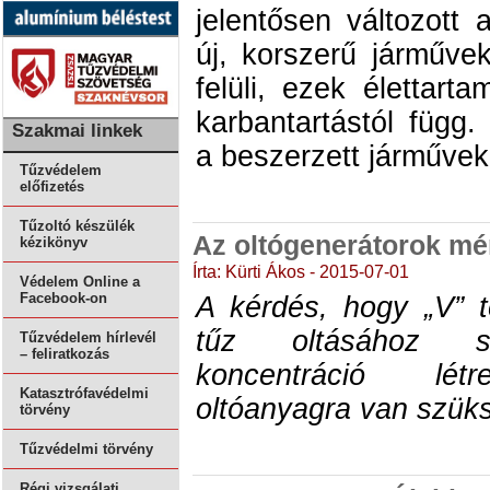
jelentősen változott 
új, korszerű járműve
felüli, ezek élettart
karbantartástól füg
Szakmai linkek
a beszerzett járművek
Tűzvédelem
előfizetés
Tűzoltó készülék
Az oltógenerátorok m
kézikönyv
Írta: Kürti Ákos - 2015-07-01
Védelem Online a
Facebook-on
A kérdés, hogy „V” t
tűz oltásához s
Tűzvédelem hírlevél
– feliratkozás
koncentráció lét
Katasztrófavédelmi
oltóanyagra van szük
törvény
Tűzvédelmi törvény
Régi vizsgálati