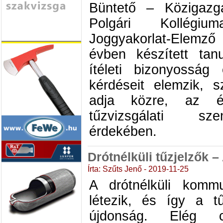
Büntető – Közigazg
Polgári Kollégiu
Joggyakorlat-Elemz
évben készített tan
ítéleti bizonyosság 
kérdéseit elemzik, s
adja közre, az ér
tűzvizsgálati sz
érdekében.
Drótnélküli tűzjelzők –
Írta: Szűts Jenő - 2019-11-25
A drótnélküli komm
létezik, és így a t
újdonság. Elég 