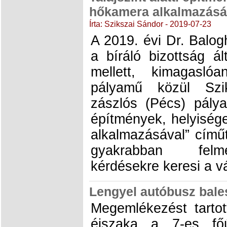
hőkamera alkalmazásá
Írta: Szikszai Sándor - 2019-07-23
A 2019. évi Dr. Balo
a bíráló bizottság ál
mellett, kimagasló
pályamű közül Szi
zászlós (Pécs) pályam
építmények, helyiség
alkalmazásával” című
gyakrabban felm
kérdésekre keresi a vá
Lengyel autóbusz bale
Megemlékezést tartot
éjszaka a 7-es főú