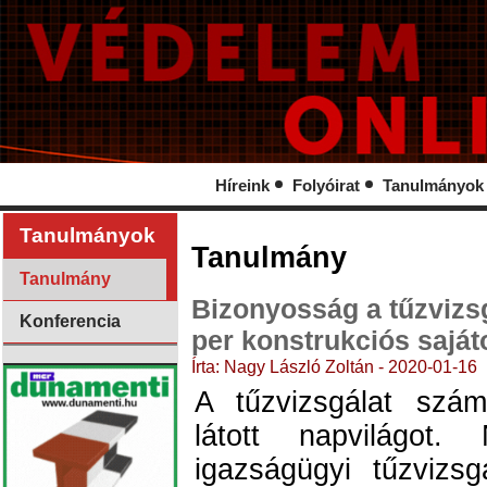
Híreink
Folyóirat
Tanulmányok
Tanulmányok
Tanulmány
Tanulmány
Bizonyosság a tűzvizsgá
Konferencia
per konstrukciós saját
Írta: Nagy László Zoltán - 2020-01-16
A tűzvizsgálat szá
látott napvilágot
igazságügyi tűzvizsg