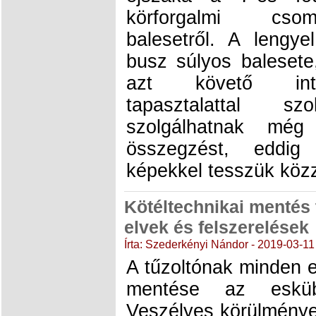
körforgalmi csom
balesetről. A lengye
busz súlyos baleset
azt követő int
tapasztalattal s
szolgálhatnak mé
összegzést, eddi
képekkel tesszük köz
Kötéltechnikai mentés 
elvek és felszerelések
Írta: Szederkényi Nándor - 2019-03-11
A tűzoltónak minden 
mentése az eskübe
Veszélyes körülménye