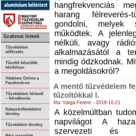
hangfrekvenciás meg
harang félreverés-t
gondolni, melyek 
működtek. A jelenle
Szakmai linkek
nélküli, avagy rádi
Tűzvédelem
alkalmazásától a te
előfizetés
mindig ódzkodnak. Mi
Tűzoltó készülék
kézikönyv
a megoldásokról?
Védelem Online a
Facebook-on
A mentő tűzvédelem fe
tűzoltókkal I.
Tűzvédelem hírlevél
– feliratkozás
Írta: Varga Ferenc - 2019-10-21
Katasztrófavédelmi
A közelmúltban tudom
törvény
napvilágot A haz
Tűzvédelmi törvény
szervezeti és te
Régi vizsgálati