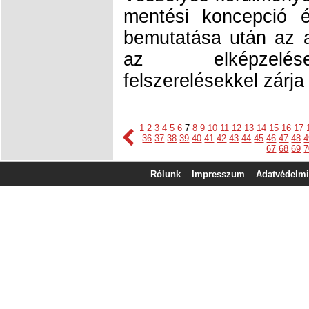
mentési koncepció é
bemutatása után az a
az elképzelése
felszerelésekkel zárja
1
2
3
4
5
6
7
8
9
10
11
12
13
14
15
16
17
36
37
38
39
40
41
42
43
44
45
46
47
48
4
67
68
69
7
Rólunk
Impresszum
Adatvédelmi 