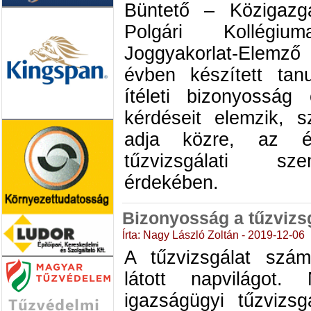
Büntető – Közigazg
Polgári Kollégiu
Joggyakorlat-Elemz
évben készített tan
ítéleti bizonyosság 
kérdéseit elemzik, s
adja közre, az ér
tűzvizsgálati sz
érdekében.
Bizonyosság a tűzvizsg
Írta: Nagy László Zoltán - 2019-12-06
A tűzvizsgálat szá
látott napvilágot
igazságügyi tűzvizsg