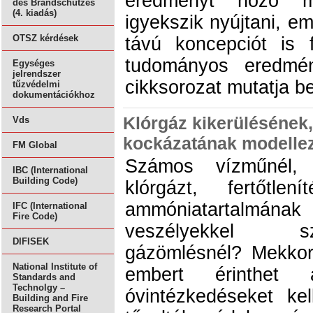
eredményt hozó me
des Brandschutzes
(4. kiadás)
igyekszik nyújtani, e
OTSZ kérdések
távú koncepciót is 
tudományos eredmén
Egységes
jelrendszer
cikksorozat mutatja be
tűzvédelmi
dokumentációkhoz
Klórgáz kikerülésének,
Vds
kockázatának modelle
FM Global
Számos vízműnél, 
IBC (International
Building Code)
klórgázt, fertőtl
ammóniatartalmának 
IFC (International
Fire Code)
veszélyekkel s
DIFISEK
gázömlésnél? Mekkora
National Institute of
embert érinthet
Standards and
Technolgy –
óvintézkedéseket ke
Building and Fire
Research Portal