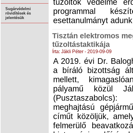
tűzoltók védelme 
Sugárvédelmi
programmal készí
rövidítések és
jelentésük
esettanulmányt adunk
Tisztán elektromos m
tűzoltástaktikája
Írta: Jákli Péter - 2019-09-09
A 2019. évi Dr. Balo
a bíráló bizottság ál
mellett, kimagasló
pályamű közül Já
(Pusztaszabolcs):
meghajtású gépjárműv
címűt közöljük, ame
felmerülő beavatkoz