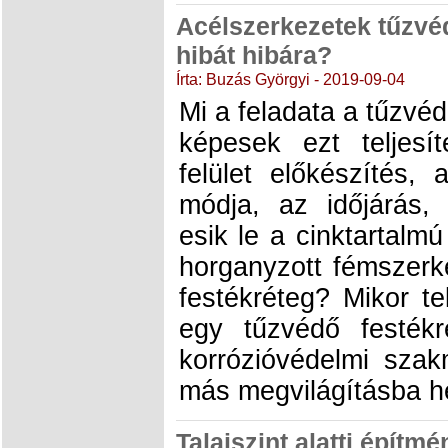
Acélszerkezetek tűzvé
hibát hibára?
Írta: Buzás Györgyi - 2019-09-04
Mi a feladata a tűzv
képesek ezt teljesí
felület előkészítés, 
módja, az időjárás,
esik le a cinktartalm
horganyzott fémszerke
festékréteg? Mikor te
egy tűzvédő festék
korrózióvédelmi szak
más megvilágításba he
Talajszint alatti építm