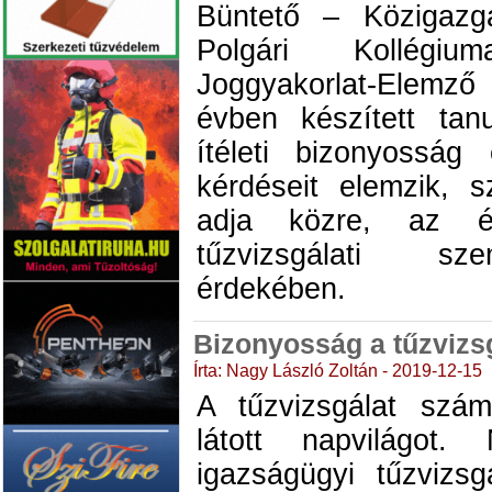
Büntető – Közigazg
Polgári Kollégiu
Joggyakorlat-Elemz
évben készített tan
ítéleti bizonyosság 
kérdéseit elemzik, s
adja közre, az ér
tűzvizsgálati sz
érdekében.
Bizonyosság a tűzvizsg
Írta: Nagy László Zoltán - 2019-12-15
A tűzvizsgálat szá
látott napvilágot
igazságügyi tűzvizsg