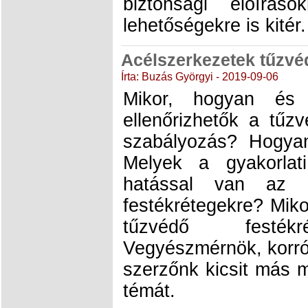
biztonsági előírás
lehetőségekre is kitér.
Acélszerkezetek tűzvé
Írta: Buzás Györgyi - 2019-09-06
Mikor, hogyan és 
ellenőrizhetők a tűz
szabályozás? Hogyan 
Melyek a gyakorlat
hatással van az 
festékrétegekre? Mik
tűzvédő festékré
Vegyészmérnök, korr
szerzőnk kicsit más m
témát.