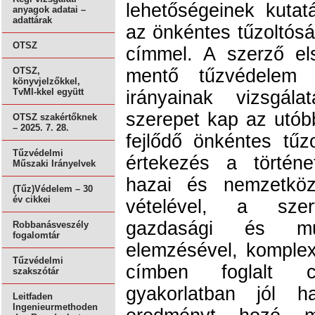
lehetőségeinek kutatá
anyagok adatai –
adattárak
az önkéntes tűzoltós
OTSZ
címmel. A szerző el
mentő tűzvédelem l
OTSZ,
könyvjelzőkkel,
TvMI-kkel együtt
irányainak vizsgál
szerepet kap az utób
OTSZ szakértőknek
– 2025. 7. 28.
fejlődő önkéntes tűzo
Tűzvédelmi
értekezés a történet
Műszaki Irányelvek
hazai és nemzetközi
(Tűz)Védelem – 30
év cikkei
vételével, a szerv
gazdasági és mű
Robbanásveszély
fogalomtár
elemzésével, komple
Tűzvédelmi
címben foglalt c
szakszótár
gyakorlatban jól ha
Leitfaden
Ingenieurmethoden