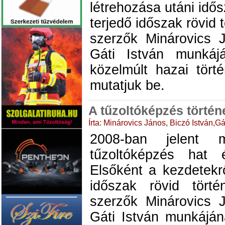
létrehozása utáni idős
terjedő időszak rövid 
szerzők Minárovics 
Gáti István munkáj
közelmúlt hazai tört
mutatjuk be.
A tűzoltóképzés történ
Írta: Minárovics János, Biczó István,Gá
2008-ban jelent 
tűzoltóképzés hat 
Elsőként a kezdetekr
időszak rövid tört
szerzők Minárovics 
Gáti István munkájá