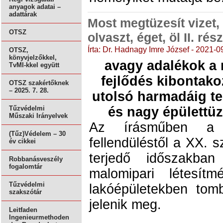
anyagok adatai –
adattárak
Most megtüzesít vizet,
OTSZ
olvaszt, éget, öl II. rész
Írta: Dr. Hadnagy Imre József - 2021-0
OTSZ,
könyvjelzőkkel,
avagy adalékok a 
TvMI-kkel együtt
fejlődés kibontako
OTSZ szakértőknek
– 2025. 7. 28.
utolsó harmadáig t
és nagy épülettüz
Tűzvédelmi
Műszaki Irányelvek
Az írásműben a m
(Tűz)Védelem – 30
fellendüléstől a XX. 
év cikkei
terjedő időszakb
Robbanásveszély
fogalomtár
malomipari létesít
Tűzvédelmi
lakóépületekben tom
szakszótár
jelenik meg.
Leitfaden
Ingenieurmethoden