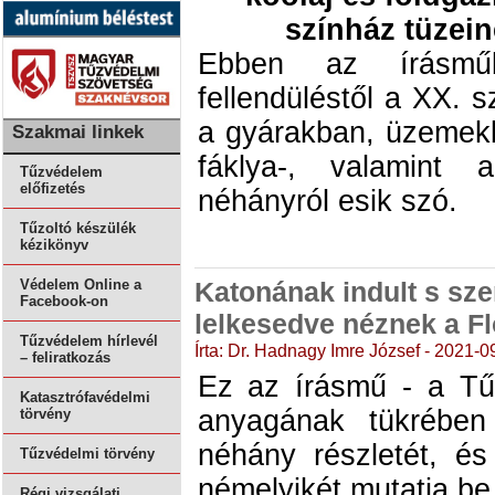
színház tüzein
Ebben az írásmű
fellendüléstől a XX. 
a gyárakban, üzemekb
Szakmai linkek
fáklya-, valamint 
Tűzvédelem
előfizetés
néhányról esik szó.
Tűzoltó készülék
kézikönyv
Katonának indult s szent
Védelem Online a
Facebook-on
lelkesedve néznek a Fl
Tűzvédelem hírlevél
Írta: Dr. Hadnagy Imre József - 2021-0
– feliratkozás
Ez az írásmű - a Tűz
Katasztrófavédelmi
anyagának tükrében
törvény
néhány részletét, és
Tűzvédelmi törvény
némelyikét mutatja be
Régi vizsgálati