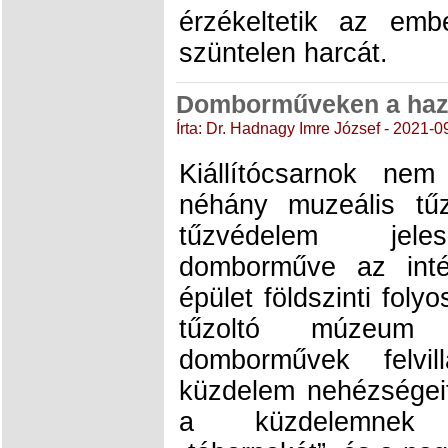
érzékeltetik az emb
szüntelen harcát.
Domborműveken a haza
Írta: Dr. Hadnagy Imre József - 2021-0
Kiállítócsarnok ne
néhány muzeális tű
tűzvédelem jele
domborműve az int
épület földszinti foly
tűzoltó múzeum fo
domborművek felvil
küzdelem nehézségei
a küzdelemnek 