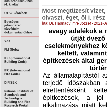
des Brandschutzes
(4. kiadás)
Most megtüzesít vizet,
OTSZ kérdések
olvaszt, éget, öl I. rész
Egységes
Írta: Dr. Hadnagy Imre József - 2021-0
jelrendszer
tűzvédelmi
avagy adalékok a 
dokumentációkhoz
útját övező
Vds
cselekményekhez kö
FM Global
keltett, valamin
IBC (International
építkezések által ger
Building Code)
törté
IFC (International
Az államalapítástól a
Fire Code)
terjedő időszakban
DIFISEK
elrettentésként kel
National Institute of
Standards and
építkezések, a jól
Technolgy –
Building and Fire
alkalmazása miatt kel
Research Portal