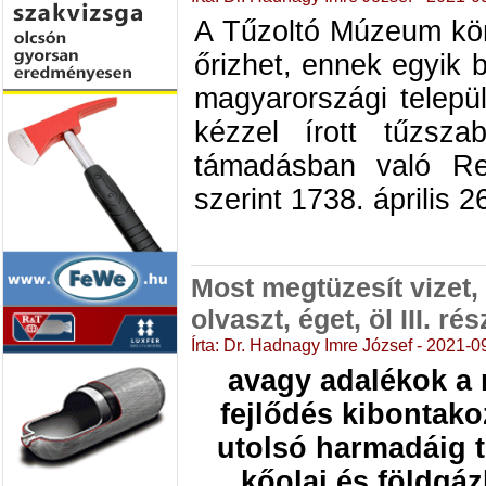
A Tűzoltó Múzeum kön
őrizhet, ennek egyik 
magyarországi telepü
kézzel írott tűzsza
támadásban való Re
szerint 1738. április 2
Most megtüzesít vizet,
olvaszt, éget, öl III. rés
Írta: Dr. Hadnagy Imre József - 2021-0
avagy
adalékok a 
fejlődés kibontako
utolsó harmadáig t
kőolaj és földgáz