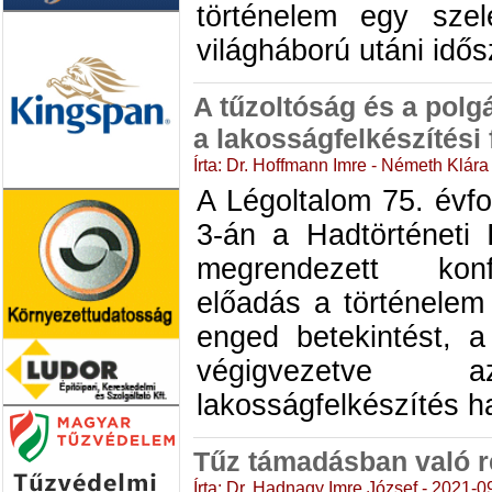
történelem egy szel
világháború utáni idős
A tűzoltóság és a pol
a lakosságfelkészítési
Írta: Dr. Hoffmann Imre - Németh Klára
A Légoltalom 75. évfo
3-án a Hadtörténeti
megrendezett konf
előadás a történelem
enged betekintést, a
végigvezetve
lakosságfelkészítés h
Tűz támadásban való r
Írta: Dr. Hadnagy Imre József - 2021-0