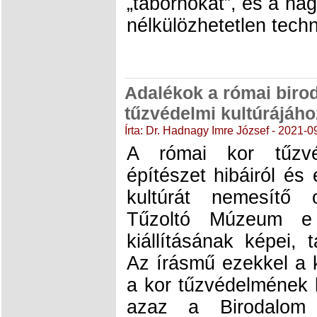
„tábornokát”, és a n
nélkülözhetetlen techn
Adalékok a római biro
tűzvédelmi kultúrájáho
Írta: Dr. Hadnagy Imre József - 2021-0
A római kor tűzvé
építészet hibáiról és 
kultúrát nemesítő 
Tűzoltó Múzeum e 
kiállításának képei, 
Az írásmű ezekkel a k
a kor tűzvédelmének 
azaz a Birodalom