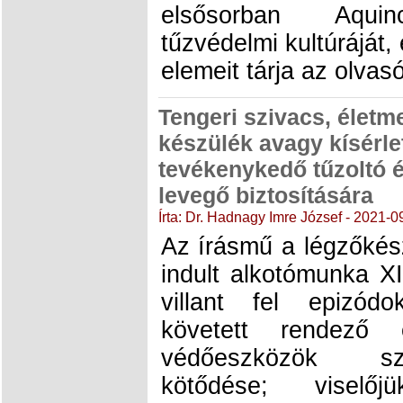
elsősorban Aquin
tűzvédelmi kultúráját
elemeit tárja az olvasó
Tengeri szivacs, életme
készülék avagy kísérle
tevékenykedő tűzoltó él
levegő biztosítására
Írta: Dr. Hadnagy Imre József - 2021-0
Az írásmű a légzőkés
indult alkotómunka XI
villant fel epizód
követett rendező 
védőeszközök sz
kötődése; viselő