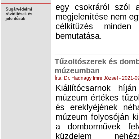
egy csokráról szól 
Sugárvédelmi
rövidítések és
megjelenítése nem eg
jelentésük
célkitűzés minden
bemutatása.
Tűzoltószerek és dom
múzeumban
Írta: Dr. Hadnagy Imre József - 2021-0
Kiállítócsarnok híjá
múzeum értékes tűzo
és ereklyéjének néh
múzeum folyosóján kiá
a domborművek felvi
küzdelem nehézs