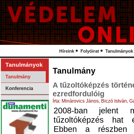
Híreink
Folyóirat
Tanulmányok
Tanulmányok
Tanulmány
Tanulmány
A tűzoltóképzés történe
Konferencia
ezredfordulóig
Írta: Minárovics János, Biczó István, G
2008-ban jelent 
tűzoltóképzés hat 
Ebben a részben a