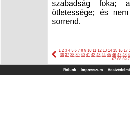
szabadság foka; a
ötletessége; és nem 
sorrend.
1
2
3
4
5
6
7
8
9
10
11
12
13
14
15
16
17
36
37
38
39
40
41
42
43
44
45
46
47
48
4
67
68
69
7
Rólunk
Impresszum
Adatvédelmi 