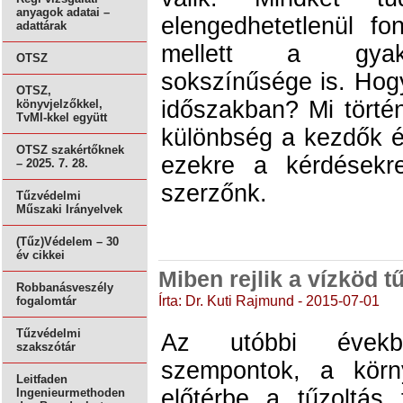
anyagok adatai –
elengedhetetlenül fo
adattárak
mellett a gyakor
OTSZ
sokszínűsége is. Hogy
OTSZ,
időszakban? Mi törté
könyvjelzőkkel,
TvMI-kkel együtt
különbség a kezdők é
OTSZ szakértőknek
ezekre a kérdésekr
– 2025. 7. 28.
szerzőnk.
Tűzvédelmi
Műszaki Irányelvek
(Tűz)Védelem – 30
év cikkei
Miben rejlik a vízköd 
Robbanásveszély
Írta: Dr. Kuti Rajmund - 2015-07-01
fogalomtár
Tűzvédelmi
Az utóbbi évekbe
szakszótár
szempontok, a körny
Leitfaden
előtérbe a tűzoltás 
Ingenieurmethoden