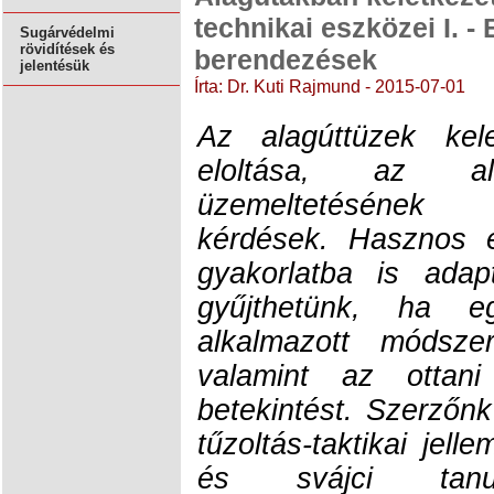
technikai eszközei I. -
Sugárvédelmi
rövidítések és
berendezések
jelentésük
Írta: Dr. Kuti Rajmund - 2015-07-01
Az alagúttüzek kel
eloltása, az al
üzemeltetésének 
kérdések. Hasznos 
gyakorlatba is adapt
gyűjthetünk, ha 
alkalmazott módsze
valamint az ottani
betekintést. Szerzőn
tűzoltás-taktikai jelle
és svájci tanul