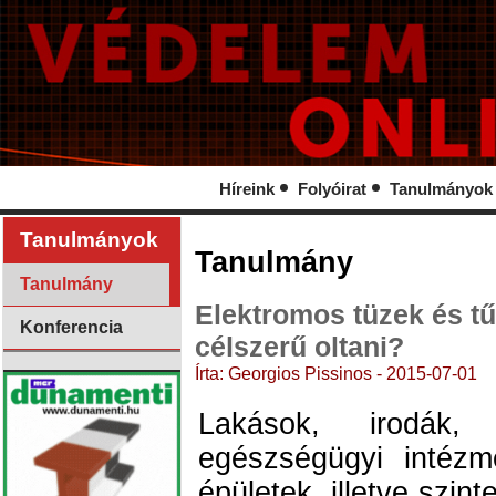
Híreink
Folyóirat
Tanulmányok
Tanulmányok
Tanulmány
Tanulmány
Elektromos tüzek és tű
Konferencia
célszerű oltani?
Írta: Georgios Pissinos - 2015-07-01
Lakások, irodák, 
egészségügyi intéz
épületek, illetve szin