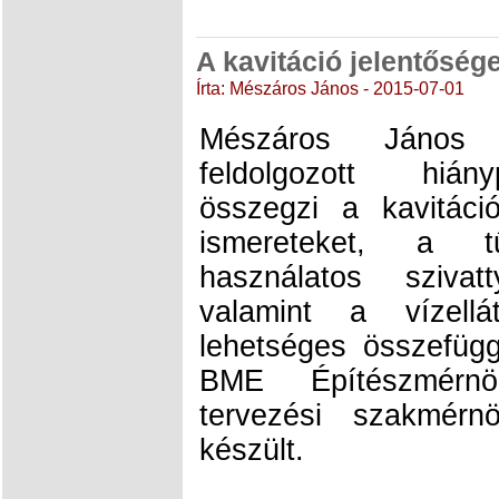
A kavitáció jelentősége
Írta: Mészáros János - 2015-07-01
Mészáros János 
feldolgozott hián
összegzi a kavitáci
ismereteket, a tű
használatos szivatt
valamint a vízell
lehetséges összefüg
BME Építészmérnö
tervezési szakmérn
készült.