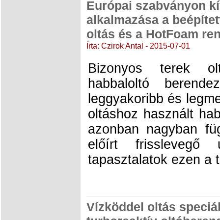
Európai szabványon kí
alkalmazása a beépítet
oltás és a HotFoam re
Írta: Czirok Antal - 2015-07-01
Bizonyos terek ol
habbaloltó berend
leggyakoribb és legm
oltáshoz használt h
azonban nagyban füg
előírt frisslevegő
tapasztalatok ezen a 
Vízköddel oltás speciá