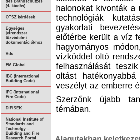
des Brandschutzes
halonokat kivonták a r
(4. kiadás)
technológiák kutatá
OTSZ kérdések
gyakorlati bevezeté
Egységes
jelrendszer
előtérbe került a víz
tűzvédelmi
dokumentációkhoz
hagyományos módon,
Vds
vízköddel oltó rendsz
felhasználását teszi
FM Global
oltást hatékonyabb
IBC (International
Building Code)
veszélyt az emberre é
IFC (International
Fire Code)
Szerzőnk újabb ta
témában.
DIFISEK
National Institute of
Standards and
Technolgy –
Building and Fire
Alagutakban keletkezet
Research Portal