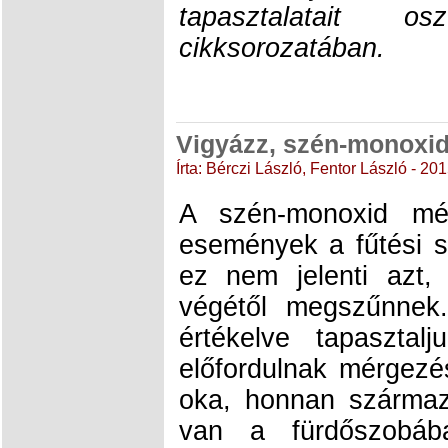
tapasztalatait 
cikksorozatában.
Vigyázz, szén-monoxid
Írta: Bérczi László, Fentor László - 20
A szén-monoxid mér
események a fűtési s
ez nem jelenti azt,
végétől megszűnnek
értékelve tapasztal
előfordulnak mérgezé
oka, honnan szárma
van a fürdőszobáb