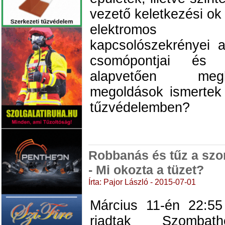
vezető keletkezési ok
elektromos 
kapcsolószekrényei 
csomópontjai és 
alapvetően megh
megoldások ismertek
tűzvédelemben?
Robbanás és tűz a szo
- Mi okozta a tüzet?
Írta: Pajor László - 2015-07-01
Március 11-én 22:55
riadtak Szomba