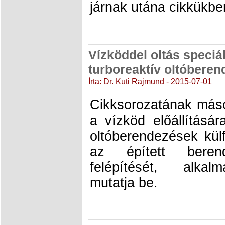
járnak utána cikkükbe
Vízköddel oltás speciá
turboreaktív oltóberend
Írta: Dr. Kuti Rajmund - 2015-07-01
Cikksorozatának más
a vízköd előállításár
oltóberendezések külfö
az épített berend
felépítését, alkal
mutatja be.