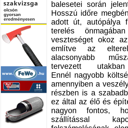
balesetei során jele
Hosszú időre megbénu
adott út, autópálya 
terelés önmagába
veszteséget okoz az
említve az eltere
alacsonyabb műsz
tervezett utakba
Ennél nagyobb költsé
amennyiben a veszél
részben is a szabadb
ez által az élő és épít
nagyon fontos, h
szállítással kap