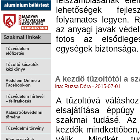
felszámolásának ele
lehetőségek fejl
folyamatos legyen. 
az anyagi javak véde
Szakmai linkek
fotos az elsődlege
egységek biztonsága.
Tűzvédelem
előfizetés
Tűzoltó készülék
kézikönyv
A kezdő tűzoltótól a sz
Védelem Online a
Facebook-on
Írta: Ruzsa Dóra - 2015-07-01
Tűzvédelem hírlevél
A tűzoltóvá válásho
– feliratkozás
elsajátítása éppúgy
Katasztrófavédelmi
törvény
szakmai tudásé. Az
kezdők mindkettőben, 
Tűzvédelmi törvény
válik. Mindkét t
Régi vizsgálati