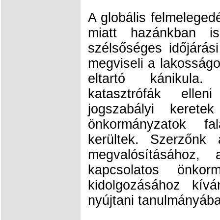
A globális felmeleged
miatt hazánkban i
szélsőséges időjárás
megviseli a lakosságo
eltartó kánikula
katasztrófák elle
jogszabályi kerete
önkormányzatok fal
kerültek. Szerzőnk 
megvalósításához,
kapcsolatos önkorm
kidolgozásához kív
nyújtani tanulmányába